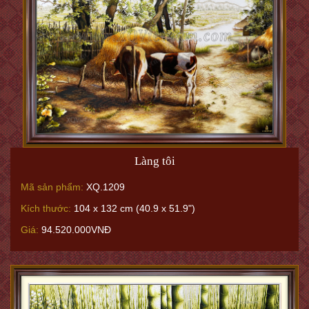
Làng tôi
Mã sản phẩm:
XQ.1209
Kích thước:
104 x 132 cm (40.9 x 51.9")
Giá:
94.520.000VNĐ