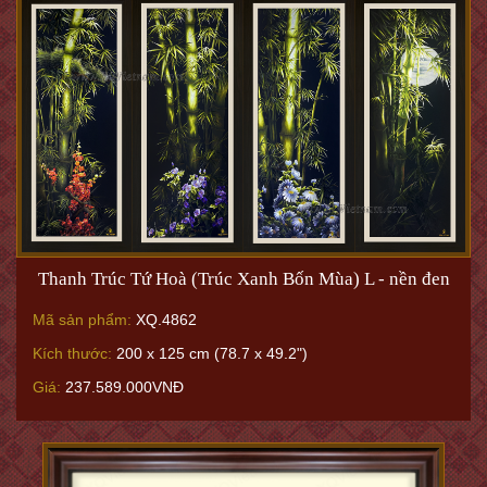
Vịnh Hạ Long 47 N
Mã sản phẩm:
XQ.5550
Kích thước:
40 x 50 cm cả khung (15.7 x 19.6" with frame)
Giá:
9.658.000VNĐ