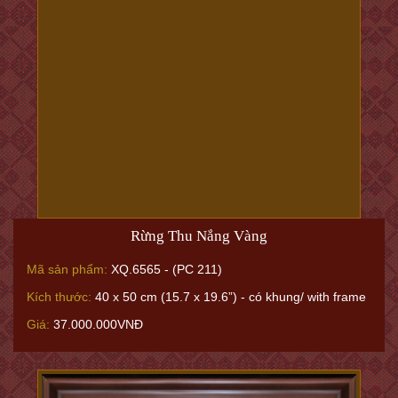
Hạo Khí Rừng Thông
Mã sản phẩm:
XQ.3355
Kích thước:
110 x 240 cm (43.3 x 94.5")
Giá:
595.980.000VNĐ