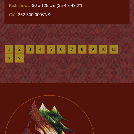
Thông reo
Mã sản phẩm:
XQ.5300
Kích thước:
90 x 125 cm (35.4 x 49.2")
Giá:
262.500.000VNĐ