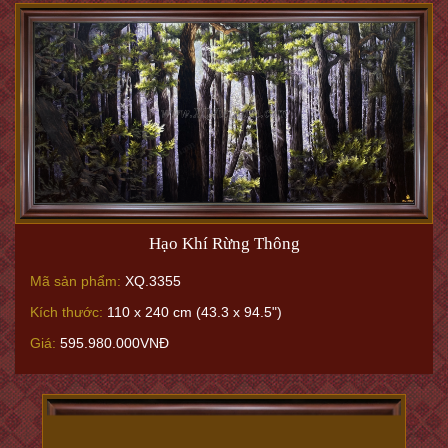
Tri Âm - Tri Kỷ
Mã sản phẩm:
XQ.0740
Kích thước:
160 x 320cm (kích cỡ bộ 2 bức tranh)
Giá:
419.270.000VNĐ