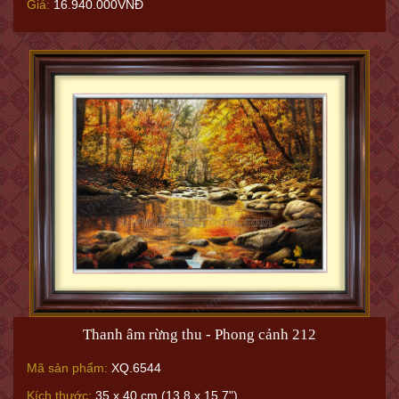
Hương Đồng Gió Nội (Phong cảnh 130N)
Mã sản phẩm:
XQ.3870
Kích thước:
35 x 45 cm (13.8 x 17.7”)
Giá:
16.940.000VNĐ