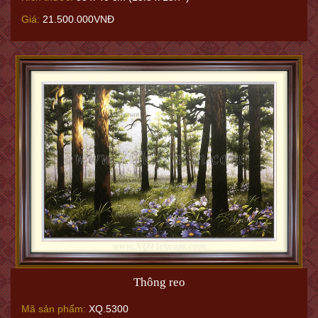
Thanh âm rừng thu - Phong cảnh 212
Mã sản phẩm:
XQ.6544
Kích thước:
35 x 40 cm (13.8 x 15.7")
Giá:
21.500.000VNĐ