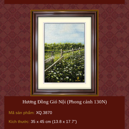
Thuận Buồm Xuôi Gió
Mã sản phẩm:
XQ.6552
Kích thước:
40 x 50 cm (15.7 x 19.6")
Giá:
27.500.000VNĐ