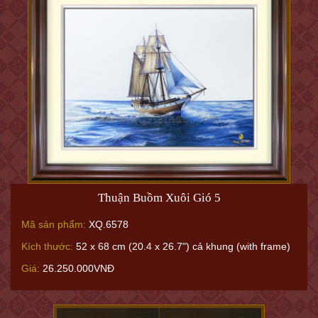
Thanh Trúc Tứ Hoà (Trúc Xanh Bốn Mùa) L - nền đen
Mã sản phẩm:
XQ.4862
Kích thước:
200 x 125 cm (78.7 x 49.2")
Giá:
237.589.000VNĐ