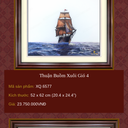
Thuận Buồm Xuôi Gió 3
Mã sản phẩm:
XQ.6576
Kích thước:
50 x 60 cm có khung (19.6 x 23.6" with frame)
Giá:
31.250.000VNĐ