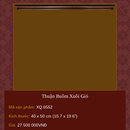
Giấc mơ về dòng sông
Mã sản phẩm:
XQ.3009
Kích thước:
70 x 80 cm (27.5 x 31.5")
Giá:
76.510.000VNĐ