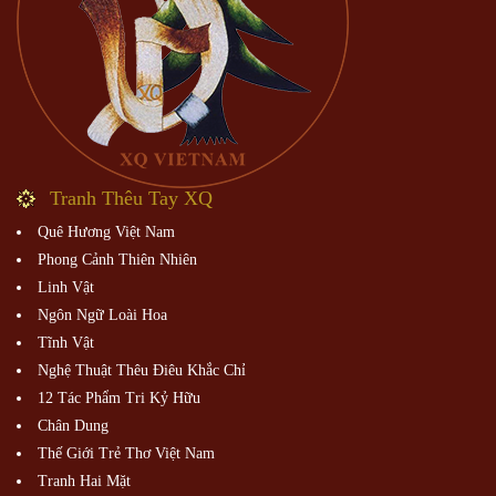
1
2
3
4
5
6
7
8
9
10
11
>
>|