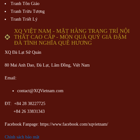
Tranh Thêu Tay XQ
Quê Hương Việt Nam
Phong Cảnh Thiên Nhiên
Linh Vật
Ngôn Ngữ Loài Hoa
Tĩnh Vật
Nghệ Thuật Thêu Điêu Khắc Chỉ
12 Tác Phẩm Tri Kỷ Hữu
Chân Dung
Thế Giới Trẻ Thơ Việt Nam
Tranh Hai Mặt
Tranh Tôn Giáo
Tranh Trừu Tượng
Tranh Triết Lý
XQ VIỆT NAM - MẶT HÀNG TRANG TRÍ NỘI
THẤT CAO CẤP - MÓN QUÀ QUÝ GIÁ ĐẬM
ĐÀ TÌNH NGHĨA QUÊ HƯƠNG