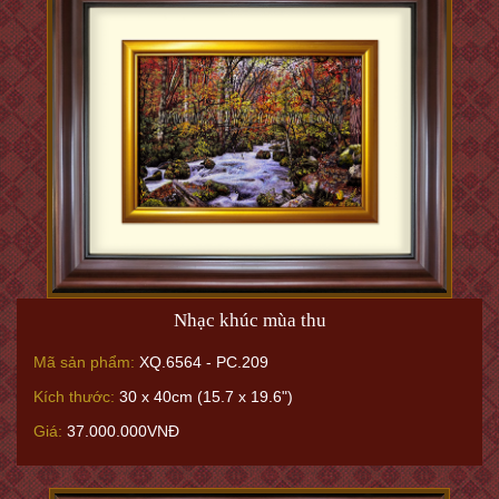
Rừng Thu Nắng Vàng
Mã sản phẩm:
XQ.6565 - (PC 211)
Kích thước:
40 x 50 cm (15.7 x 19.6”) - có khung/ with frame
Giá:
37.000.000VNĐ