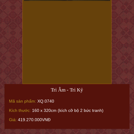
Thuận Buồm Xuôi Gió 5
Mã sản phẩm:
XQ.6578
Kích thước:
52 x 68 cm (20.4 x 26.7") cả khung (with frame)
Giá:
26.250.000VNĐ