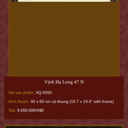
Thuận Buồm Xuôi Gió 4
Mã sản phẩm:
XQ.6577
Kích thước:
52 x 62 cm (20.4 x 24.4”)
Giá:
23.750.000VNĐ