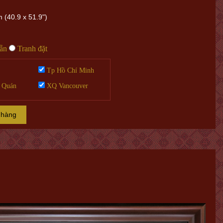
 (40.9 x 51.9")
sẵn
Tranh đặt
Tp Hồ Chí Minh
 Quán
XQ Vancouver
 hàng