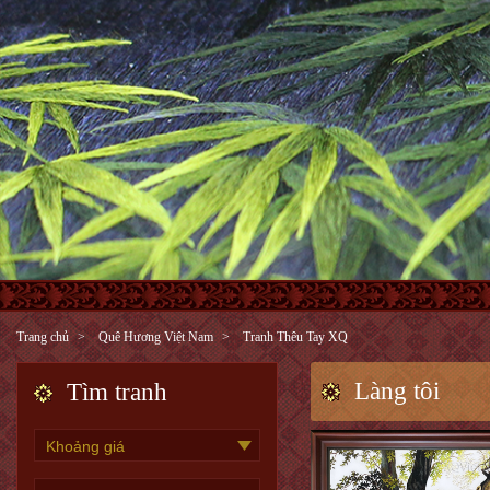
Trang chủ
Quê Hương Việt Nam
Tranh Thêu Tay XQ
Làng tôi
Tìm tranh