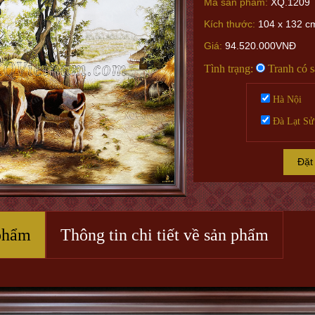
Mã sản phẩm:
XQ.1209
Kích thước:
104 x 132 cm
Giá:
94.520.000VNĐ
Tình trạng:
Tranh có 
Hà Nội
Đà Lạt Sử
Đặt
phẩm
Thông tin chi tiết về sản phẩm