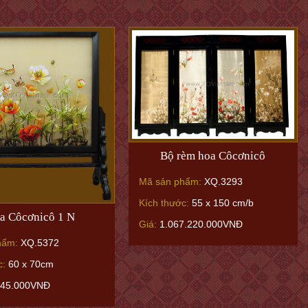
Bộ rèm hoa Côcơnicô
Mã sản phẩm:
XQ.3293
Kích thước:
55 x 150 cm/b
a Côcơnicô 1 N
Giá:
1.067.220.000VNĐ
hẩm:
XQ.5372
c:
60 x 70cm
345.000VNĐ