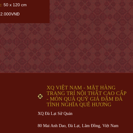
c:
50 x 120 cm
32.000VNĐ
XQ VIỆT NAM - MẶT HÀNG
TRANG TRÍ NỘI THẤT CAO CẤP
- MÓN QUÀ QUÝ GIÁ ĐẬM ĐÀ
TÌNH NGHĨA QUÊ HƯƠNG
XQ Đà Lạt Sử Quán
80 Mai Anh Dao, Đà Lạt, Lâm Đồng,
Việt Nam