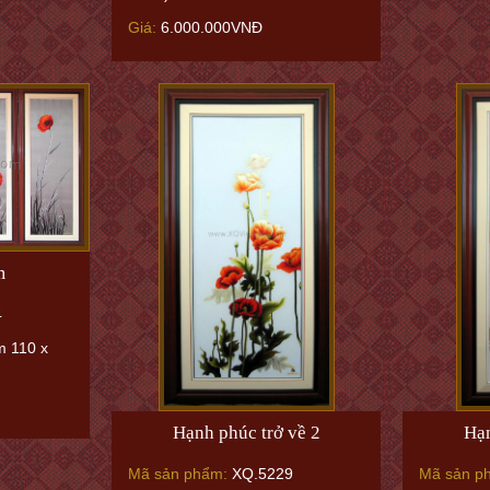
Giá:
6.000.000VNĐ
m
4
m 110 x
Hạnh phúc trở về 2
Hạn
Mã sản phẩm:
XQ.5229
Mã sản p