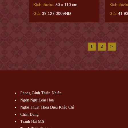
Kích thước:
50 x 110 cm
Kích thướ
Giá:
39.127.000VNĐ
Giá:
41.9
1
2
>
Phong Cảnh Thiên Nhiên
Ngôn Ngữ Loài Hoa
Nghệ Thuật Thêu Điêu Khắc Chỉ
Chân Dung
Tranh Hai Mặt