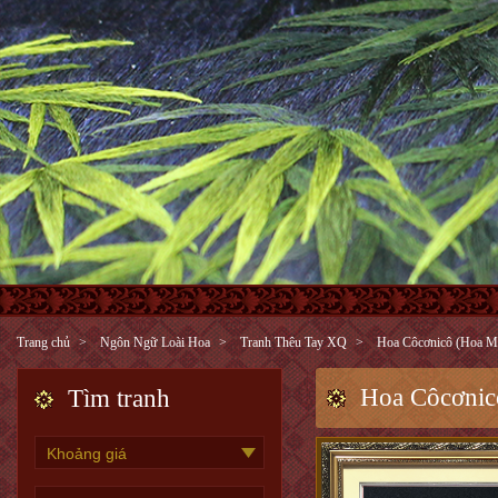
Trang chủ
Ngôn Ngữ Loài Hoa
Tranh Thêu Tay XQ
Hoa Côcơnicô (Hoa M
Hoa Côcơnic
Tìm tranh