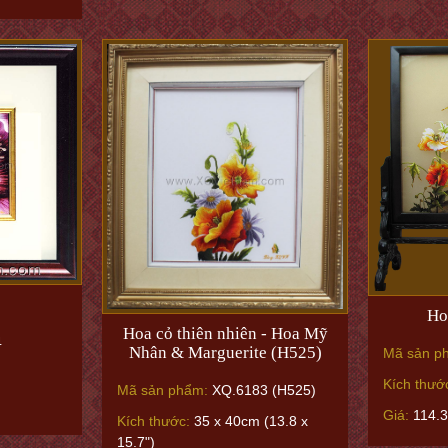
Ho
Hoa cỏ thiên nhiên - Hoa Mỹ
4
Nhân & Marguerite (H525)
Mã sản p
Kích thướ
Mã sản phẩm:
XQ.6183 (H525)
Giá:
114.
Kích thước:
35 x 40cm (13.8 x
15.7")