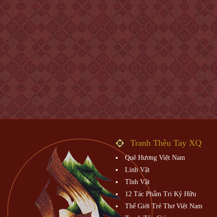
Tranh Thêu Tay XQ
Quê Hương Việt Nam
Linh Vật
Tĩnh Vật
12 Tác Phẩm Tri Kỷ Hữu
Thế Giới Trẻ Thơ Việt Nam