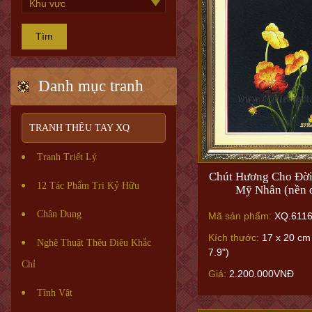
Tìm
Danh mục tranh
TRANH THÊU TAY XQ
Tranh Triết Lý
Chút Hương Cho Đời
12 Tác Phẩm Tri Kỷ Hữu
Mỹ Nhân (nền 
Chân Dung
Mã sản phẩm:
XQ.6116
Kích thước:
17 x 20 cm 
Nghệ Thuật Thêu Điêu Khắc
7.9")
Chỉ
Giá:
2.200.000VNĐ
Tĩnh Vật