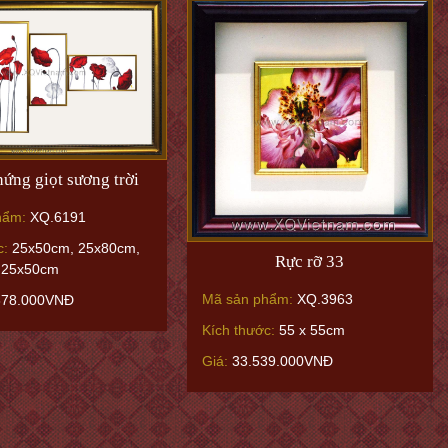
ứng giọt sương trời
hẩm:
XQ.6191
c:
25x50cm, 25x80cm,
Rực rỡ 33
 25x50cm
Mã sản phẩm:
XQ.3963
878.000VNĐ
Kích thước:
55 x 55cm
Giá:
33.539.000VNĐ