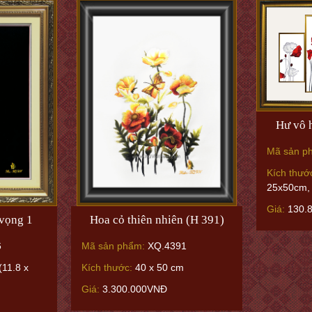
Hư vô h
Mã sản p
Kích thướ
25x50cm,
Giá:
130.
 vọng 1
Hoa cỏ thiên nhiên (H 391)
6
Mã sản phẩm:
XQ.4391
11.8 x
Kích thước:
40 x 50 cm
Giá:
3.300.000VNĐ