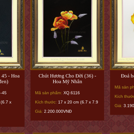
 45 - Hoa
Chút Hương Cho Đời (36) -
Đoá h
đen)
Hoa Mỹ Nhân
Mã sản p
-45
Mã sản phẩm:
XQ.6116
Kích thướ
(6.7 x
Kích thước:
17 x 20 cm (6.7 x 7.9
Giá:
3.19
Giá:
2.200.000VNĐ