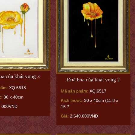
oa của khát vọng 3
Đoá hoa của khát vọng 2
hẩm:
XQ.6518
Mã sản phẩm:
XQ.6517
c:
30 x 40cm
Kích thước:
30 x 40cm (11.8 x
0.000VNĐ
15.7
Giá:
2.640.000VNĐ