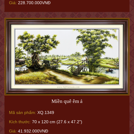
Giá:
228.700.000VNĐ
Miền quê êm ả
Mã sản phẩm:
XQ.1349
Kích thước:
70 x 120 cm (27.6 x 47.2")
Giá:
41.932.000VNĐ