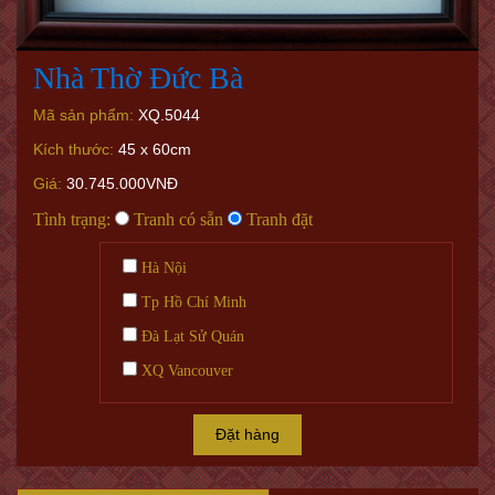
Nhà Thờ Đức Bà
Mã sản phẩm:
XQ.5044
Kích thước:
45 x 60cm
Giá:
30.745.000VNĐ
Tình trạng:
Tranh có sẵn
Tranh đặt
Hà Nội
Tp Hồ Chí Minh
Đà Lạt Sử Quán
XQ Vancouver
Đặt hàng