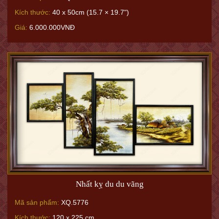
Kích thước:
40 x 50cm (15.7 × 19.7")
Giá:
6.000.000VNĐ
Nhất kỵ du du vãng
Mã sản phẩm:
XQ.5776
Kích thước:
120 x 225 cm