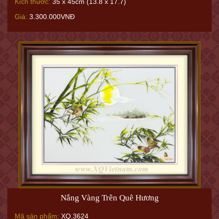
Kích thước:
35 x 45cm (13.8 x 17.7)
Giá:
3.300.000VNĐ
Nắng Vàng Trên Quê Hương
Mã sản phẩm:
XQ.3624