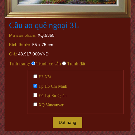
Cầu ao quê ngoại 3L
Mã sản phẩm:
XQ.5365
Kích thước:
55 x 75 cm
Giá:
48.917.000VNĐ
Tình trạng:
Tranh có sẵn
Tranh đặt
Hà Nội
Tp Hồ Chí Minh
Đà Lạt Sử Quán
XQ Vancouver
Đặt hàng