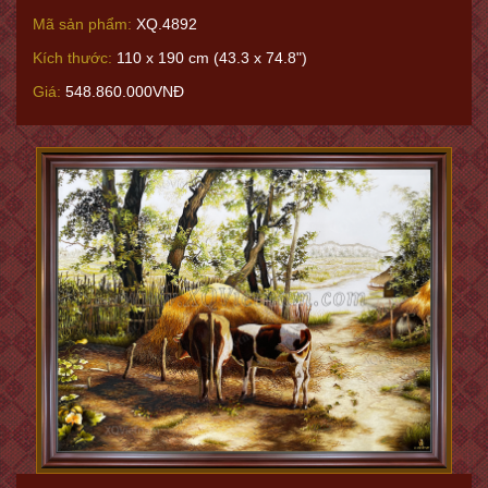
Mã sản phẩm:
XQ.4892
Kích thước:
110 x 190 cm (43.3 x 74.8")
Giá:
548.860.000VNĐ