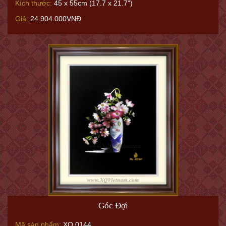
Kích thước:
45 x 55cm (17.7 x 21.7")
Giá:
24.904.000VNĐ
Góc Đợi
Mã sản phẩm:
XQ.0144