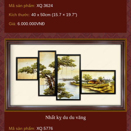
Mã sản phẩm:
XQ.3624
Kích thước:
40 x 50cm (15.7 × 19.7")
Giá:
6.000.000VNĐ
Nhất kỵ du du vãng
Mã sản phẩm:
XQ.5776