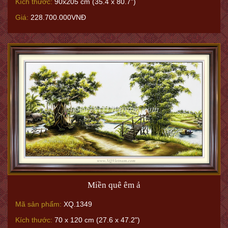
Kích thước:
90x205 cm (35.4 x 80.7")
Giá:
228.700.000VNĐ
Miền quê êm ả
Mã sản phẩm:
XQ.1349
Kích thước:
70 x 120 cm (27.6 x 47.2")