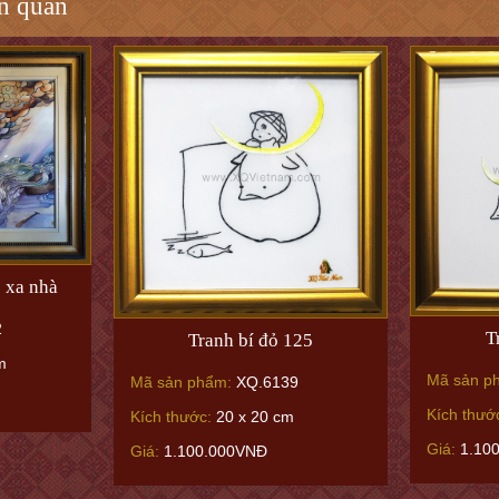
n quan
 xa nhà
2
T
Tranh bí đỏ 125
m
Mã sản p
Mã sản phẩm:
XQ.6139
Kích thướ
Kích thước:
20 x 20 cm
Giá:
1.10
Giá:
1.100.000VNĐ