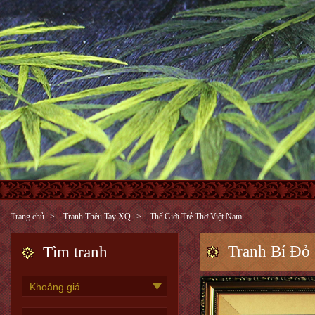
Trang chủ
Tranh Thêu Tay XQ
Thế Giới Trẻ Thơ Việt Nam
Tranh Bí Đỏ
Tìm tranh