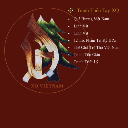
Tranh Thêu Tay XQ
Quê Hương Việt Nam
Linh Vật
Tĩnh Vật
12 Tác Phẩm Tri Kỷ Hữu
Thế Giới Trẻ Thơ Việt Nam
Tranh Tôn Giáo
Tranh Triết Lý