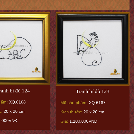
ranh bí đỏ 124
Tranh bí đỏ 123
hẩm:
XQ.6168
Mã sản phẩm:
XQ.6167
c:
20 x 20 cm
Kích thước:
20 x 20 cm
0.000VNĐ
Giá:
1.100.000VNĐ