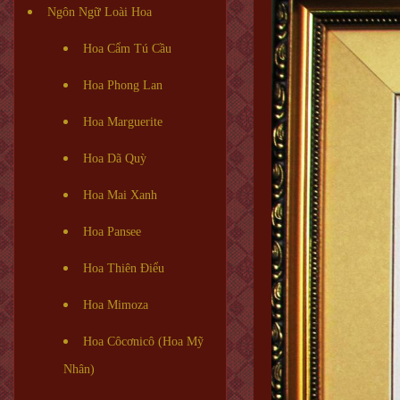
Ngôn Ngữ Loài Hoa
Hoa Cẩm Tú Cầu
Hoa Phong Lan
Hoa Marguerite
Hoa Dã Quỳ
Hoa Mai Xanh
Hoa Pansee
Hoa Thiên Điểu
Hoa Mimoza
Hoa Côcơnicô (Hoa Mỹ
Nhân)