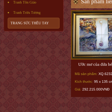
Sản phẩm liê
Tranh Tôn Giáo
Tranh Trừu Tượng
TRANG SỨC THÊU TAY
Ước mơ của đứa bé
Mã sản phẩm:
XQ.623
Kích thước:
95 x 135 c
Giá:
292.215.000VNĐ