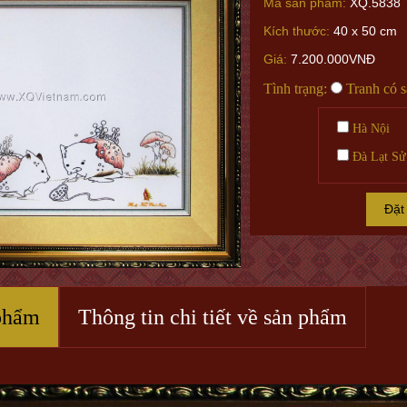
Mã sản phẩm:
XQ.5838
Kích thước:
40 x 50 cm
Giá:
7.200.000VNĐ
Tình trạng:
Tranh có 
Hà Nội
Đà Lạt Sử
Đặt
phẩm
Thông tin chi tiết về sản phẩm