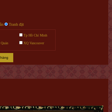
sẵn
Tranh đặt
Tp Hồ Chí Minh
 Quán
XQ Vancouver
 hàng