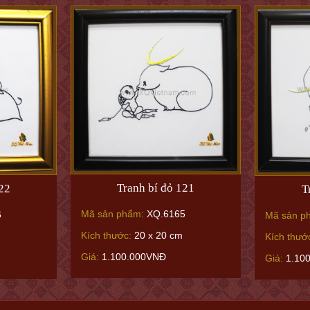
Tranh bí đỏ 121
122
T
Mã sản phẩm:
XQ.6165
6
Mã sản p
Kích thước:
20 x 20 cm
Kích thướ
Giá:
1.100.000VNĐ
Giá:
1.10