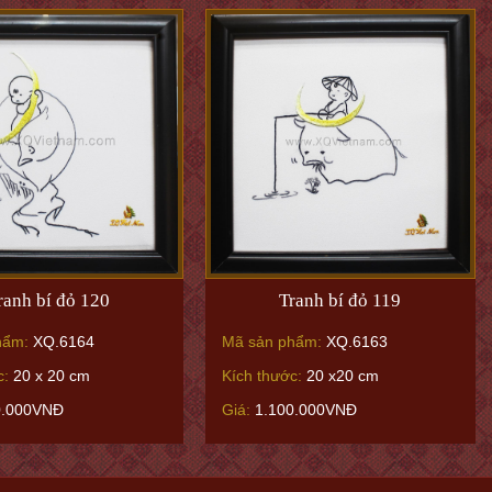
ranh bí đỏ 120
Tranh bí đỏ 119
hẩm:
XQ.6164
Mã sản phẩm:
XQ.6163
c:
20 x 20 cm
Kích thước:
20 x20 cm
0.000VNĐ
Giá:
1.100.000VNĐ