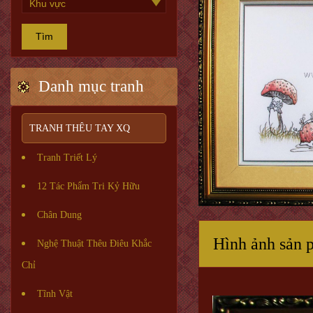
Tìm
Danh mục tranh
TRANH THÊU TAY XQ
Tranh Triết Lý
12 Tác Phẩm Tri Kỷ Hữu
Chân Dung
Hình ảnh sản 
Nghệ Thuật Thêu Điêu Khắc
Chỉ
Tĩnh Vật