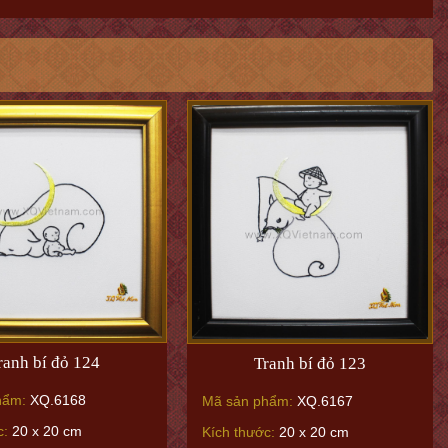
ranh bí đỏ 124
Tranh bí đỏ 123
hẩm:
XQ.6168
Mã sản phẩm:
XQ.6167
c:
20 x 20 cm
Kích thước:
20 x 20 cm