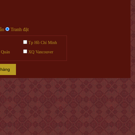
sẵn
Tranh đặt
Tp Hồ Chí Minh
 Quán
XQ Vancouver
 hàng