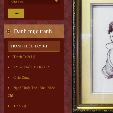
Tìm
Danh mục tranh
TRANH THÊU TAY XQ
Tranh Triết Lý
12 Tác Phẩm Tri Kỷ Hữu
Chân Dung
Nghệ Thuật Thêu Điêu Khắc
Chỉ
Tĩnh Vật