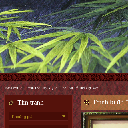
Trang chủ
Tranh Thêu Tay XQ
Thế Giới Trẻ Thơ Việt Nam
Tranh bí đỏ 
Tìm tranh