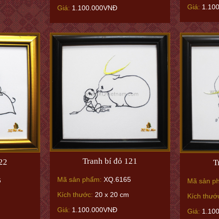
Giá:
1.10
Giá:
1.100.000VNĐ
Tranh bí đỏ 121
122
T
Mã sản phẩm:
XQ.6165
6
Mã sản p
Kích thước:
20 x 20 cm
Kích thướ
Giá:
1.100.000VNĐ
Giá:
1.10