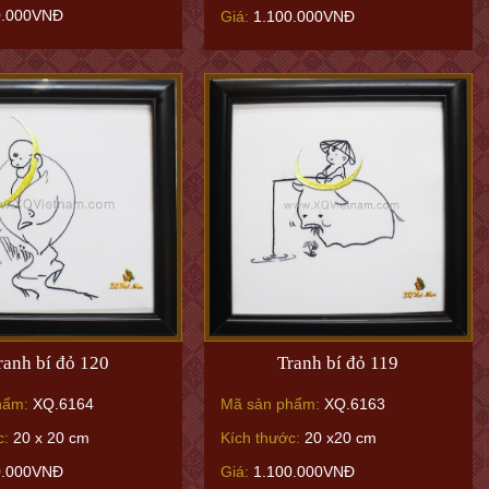
0.000VNĐ
Giá:
1.100.000VNĐ
ranh bí đỏ 120
Tranh bí đỏ 119
hẩm:
XQ.6164
Mã sản phẩm:
XQ.6163
c:
20 x 20 cm
Kích thước:
20 x20 cm
0.000VNĐ
Giá:
1.100.000VNĐ