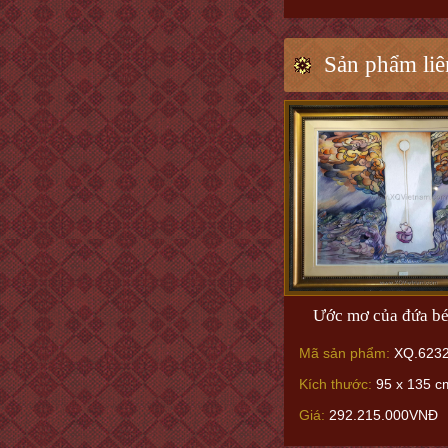
Sản phẩm liê
Ước mơ của đứa bé
Mã sản phẩm:
XQ.623
Kích thước:
95 x 135 c
Giá:
292.215.000VNĐ