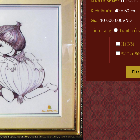
Mã sản phẩm:
XQ.5805
Kích thước:
40 x 50 cm
Giá:
10.000.000VNĐ
Tình trạng:
Tranh có 
Hà Nội
Đà Lạt Sử
Đặt