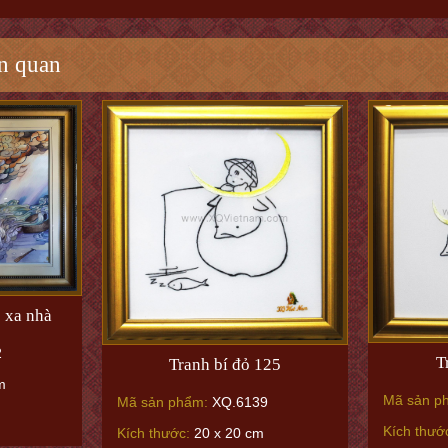
n quan
 xa nhà
2
T
Tranh bí đỏ 125
m
Mã sản p
Mã sản phẩm:
XQ.6139
Kích thướ
Kích thước:
20 x 20 cm