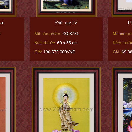
Lai
Đức mẹ IV
P
2
Mã sản phẩm:
XQ.3731
Mã sản p
Kích thước:
60 x 85 cm
Kích thướ
Giá:
190.575.000VNĐ
Giá:
69.8