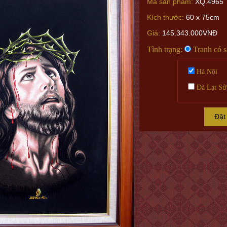
Mã sản phẩm:
XQ.4965
Kích thước:
60 x 75cm
Giá:
145.343.000VNĐ
Tình trạng:
Tranh có 
Hà Nội
Đà Lạt Sử
Đặt