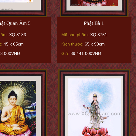
hật Quan Âm 5
Phật Bà 1
hẩm:
XQ.3183
Mã sản phẩm:
XQ.3751
c:
45 x 65cm
Kích thước:
65 x 90cm
83.000VNĐ
Giá:
89.441.000VNĐ