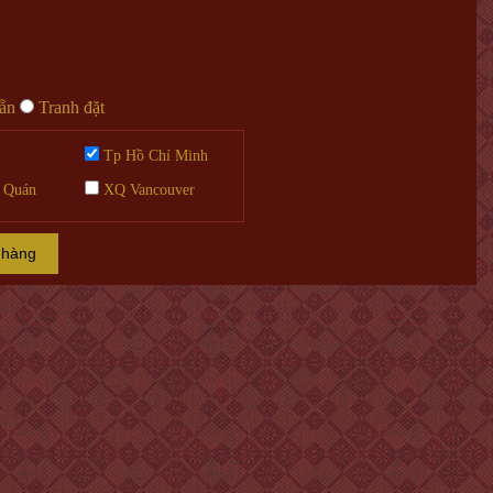
sẵn
Tranh đặt
Tp Hồ Chí Minh
 Quán
XQ Vancouver
 hàng