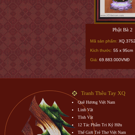
Phật Bà 2
Mã sản phẩm:
XQ.375
Kích thước:
55 x 95cm
Giá:
69.883.000VNĐ
Tranh Thêu Tay XQ
Quê Hương Việt Nam
Linh Vật
Tĩnh Vật
12 Tác Phẩm Tri Kỷ Hữu
Thế Giới Trẻ Thơ Việt Nam