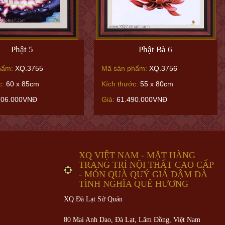
Phật 5
Phật Bà 6
hẩm:
XQ.3755
Mã sản phẩm:
XQ.3756
c:
60 x 85cm
Kích thước:
55 x 80cm
706.000VNĐ
Giá:
61.490.000VNĐ
XQ VIỆT NAM - MẶT HÀNG
TRANG TRÍ NỘI THẤT CAO CẤP
- MÓN QUÀ QUÝ GIÁ ĐẬM ĐÀ
TÌNH NGHĨA QUÊ HƯƠNG
XQ Đà Lạt Sử Quán
80 Mai Anh Dao, Đà Lạt, Lâm Đồng,
Việt Nam