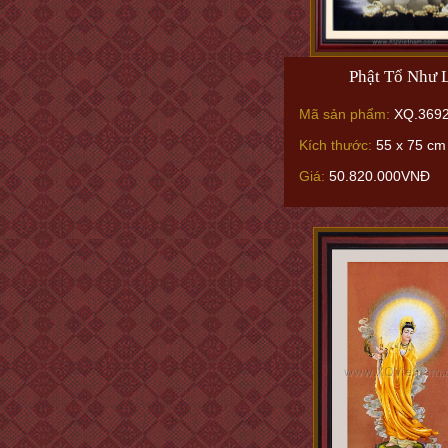
Phật Tổ Như 
Mã sản phẩm:
XQ.369
Kích thước:
55 x 75 cm
Giá:
50.820.000VNĐ