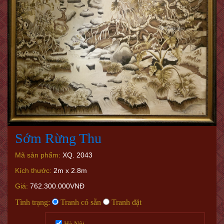
Sớm Rừng Thu
Mã sản phẩm:
XQ. 2043
Kích thước:
2m x 2.8m
Giá:
762.300.000VNĐ
Tình trạng:
Tranh có sẵn
Tranh đặt