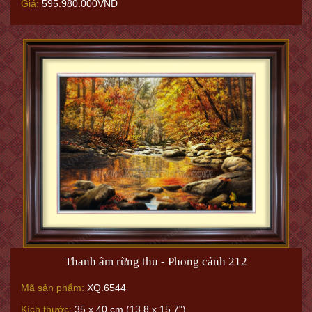
Giá:
595.980.000VNĐ
Thanh âm rừng thu - Phong cảnh 212
Mã sản phẩm:
XQ.6544
Kích thước:
35 x 40 cm (13.8 x 15.7")