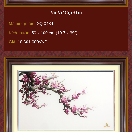
Vu Vơ Cội Đào
Mã sản phẩm:
XQ.0484
Kích thước:
50 x 100 cm (19.7 x 39”)
Giá:
18.601.000VNĐ