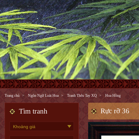
Trang chủ
Ngôn Ngữ Loài Hoa
Tranh Thêu Tay XQ
Hoa Hồng
Rực rỡ 36
Tìm tranh