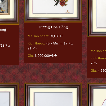
Hương Hoa Hồng
răng
Mã sản phẩm:
XQ.3915
1
Kích thước:
45 x 55cm (17.7 x
(19.7 x
21.7")
Mã sản p
Giá:
6.000.000VNĐ
Kích thướ
20")
Giá:
4.29