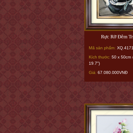
Rực Rỡ Đêm T
Mã sản phẩm:
XQ.417
Kích thước:
50 x 50cm 
19.7")
Giá:
67.080.000VNĐ