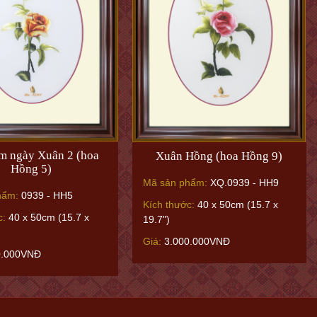
m ngày Xuân 2 (hoa
Xuân Hồng (hoa Hồng 9)
Hồng 5)
Mã sản phẩm:
XQ.0939 - HH9
hẩm:
0939 - HH5
Kích thước:
40 x 50cm (15.7 x
c:
40 x 50cm (15.7 x
19.7")
Giá:
3.000.000VNĐ
0.000VNĐ