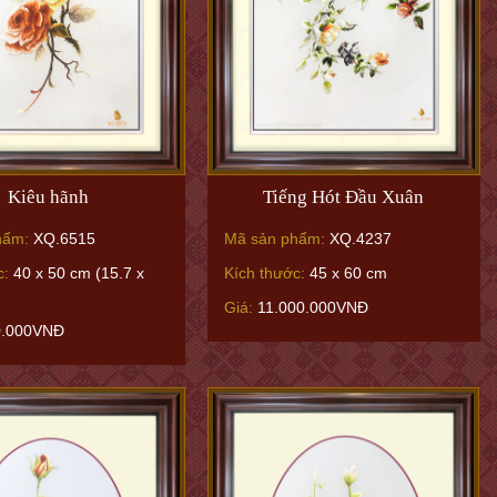
Kiêu hãnh
Tiếng Hót Đầu Xuân
hẩm:
XQ.6515
Mã sản phẩm:
XQ.4237
c:
40 x 50 cm (15.7 x
Kích thước:
45 x 60 cm
Giá:
11.000.000VNĐ
0.000VNĐ