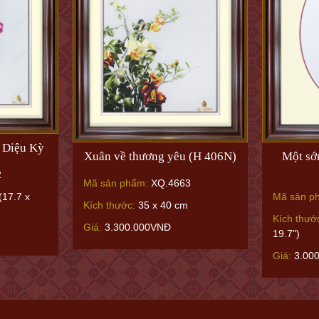
 Diệu Kỳ
Xuân về thương yêu (H 406N)
Một sớ
2
Mã sản phẩm:
XQ.4663
(17.7 x
Mã sản p
Kích thước:
35 x 40 cm
Kích thướ
Giá:
3.300.000VNĐ
19.7")
Giá:
3.00