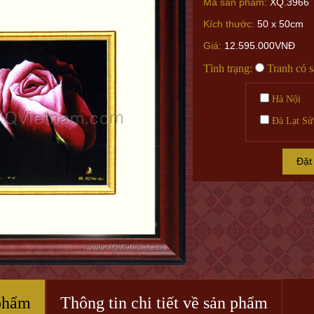
Mã sản phẩm:
XQ.3966
Kích thước:
50 x 50cm
Giá:
12.595.000VNĐ
Tình trạng:
Tranh có 
Hà Nội
Đà Lạt Sử
Đặt
phẩm
Thông tin chi tiết về sản phẩm