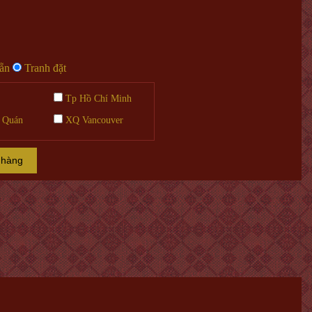
sẵn
Tranh đặt
Tp Hồ Chí Minh
 Quán
XQ Vancouver
 hàng