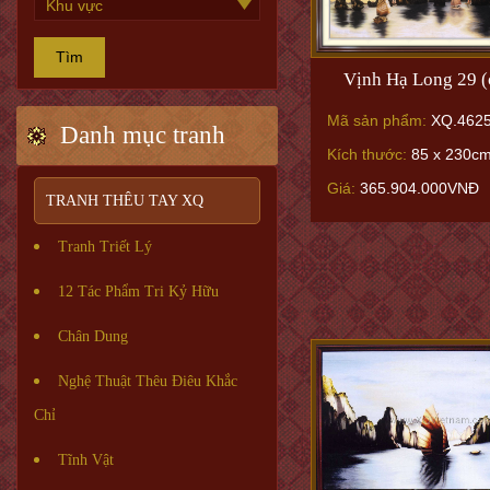
Tìm
Vịnh Hạ Long 29 (
Mã sản phẩm:
XQ.462
Danh mục tranh
Kích thước:
85 x 230c
Giá:
365.904.000VNĐ
TRANH THÊU TAY XQ
Tranh Triết Lý
12 Tác Phẩm Tri Kỷ Hữu
Chân Dung
Nghệ Thuật Thêu Điêu Khắc
Chỉ
Tĩnh Vật