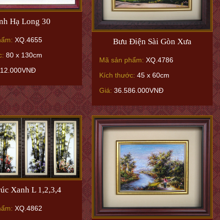
nh Hạ Long 30
hẩm:
XQ.4655
Bưu Điện Sài Gòn Xưa
c:
80 x 130cm
Mã sản phẩm:
XQ.4786
112.000VNĐ
Kích thước:
45 x 60cm
Giá:
36.586.000VNĐ
úc Xanh L 1,2,3,4
hẩm:
XQ.4862