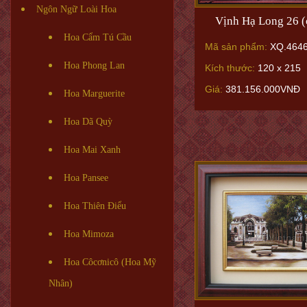
Ngôn Ngữ Loài Hoa
Vịnh Hạ Long 26 (
Hoa Cẩm Tú Cầu
Mã sản phẩm:
XQ.464
Hoa Phong Lan
Kích thước:
120 x 215
Giá:
381.156.000VNĐ
Hoa Marguerite
Hoa Dã Quỳ
Hoa Mai Xanh
Hoa Pansee
Hoa Thiên Điểu
Hoa Mimoza
Hoa Côcơnicô (Hoa Mỹ
Nhân)