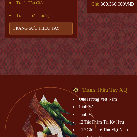
Tranh Tôn Giáo
Giá:
360.360.000VNĐ
Tranh Trừu Tượng
TRANG SỨC THÊU TAY
Tranh Thêu Tay XQ
Quê Hương Việt Nam
Linh Vật
Tĩnh Vật
12 Tác Phẩm Tri Kỷ Hữu
Thế Giới Trẻ Thơ Việt Nam