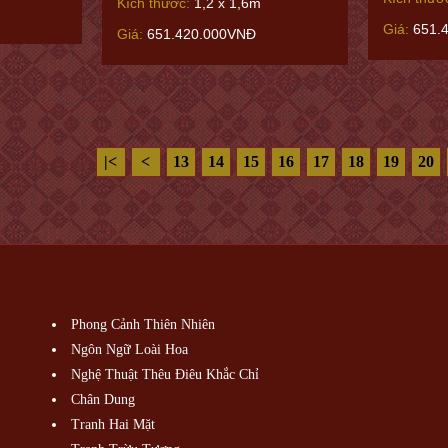
Kích thước:
1,2 x 1,6m
Giá:
651.
Giá:
651.420.000VNĐ
|<
<
13
14
15
16
17
18
19
20
Phong Cảnh Thiên Nhiên
Ngôn Ngữ Loài Hoa
Nghệ Thuật Thêu Điêu Khắc Chỉ
Chân Dung
Tranh Hai Mặt