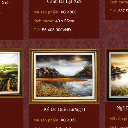
Cảnh Đà Lạt Xưa
Kích thướ
n Xưa
Giá:
237.
Mã sản phẩm:
XQ.4806
0
Kích thước:
40 x 55cm
Giá:
56.408.000VNĐ
Ngã 
Ký Ức Quê Hương II
7
Mã sản p
Mã sản phẩm:
XQ.4933
Kích thướ