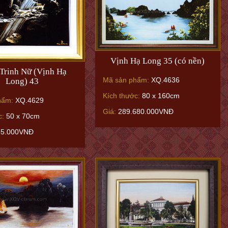
Vịnh Hạ Long 35 (có nền)
Trinh Nữ (Vịnh Hạ
Mã sản phẩm:
XQ.4636
Long) 43
Kích thước:
80 x 160cm
hẩm:
XQ.4629
Giá:
289.680.000VNĐ
c:
50 x 70cm
65.000VNĐ