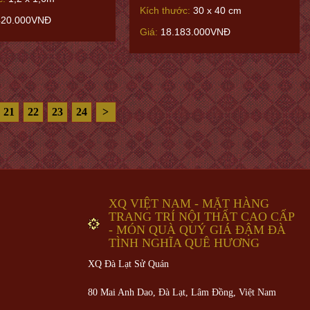
Kích thước:
30 x 40 cm
420.000VNĐ
Giá:
18.183.000VNĐ
21
22
23
24
>
XQ VIỆT NAM - MẶT HÀNG
TRANG TRÍ NỘI THẤT CAO CẤP
- MÓN QUÀ QUÝ GIÁ ĐẬM ĐÀ
TÌNH NGHĨA QUÊ HƯƠNG
XQ Đà Lạt Sử Quán
80 Mai Anh Dao, Đà Lạt, Lâm Đồng,
Việt Nam