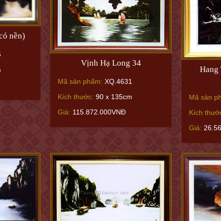
có nền)
5
Vịnh Hạ Long 34
Hang 
m
Mã sản phẩm:
XQ.4631
Kích thước:
90 x 135cm
Mã sản p
Giá:
115.872.000VNĐ
Kích thướ
Giá:
26.5