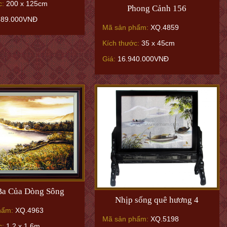
c:
200 x 125cm
Phong Cảnh 156
589.000VNĐ
Mã sản phẩm:
XQ.4859
Kích thước:
35 x 45cm
Giá:
16.940.000VNĐ
Ba Của Dòng Sông
Nhịp sống quê hương 4
hẩm:
XQ.4963
Mã sản phẩm:
XQ.5198
c:
1,2 x 1,6m