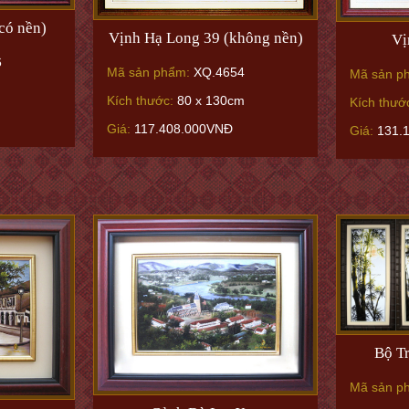
có nền)
Vịnh Hạ Long 39 (không nền)
Vị
6
Mã sản phẩm:
XQ.4654
Mã sản p
Kích thước:
80 x 130cm
Kích thướ
Giá:
117.408.000VNĐ
Giá:
131.
Bộ Tr
Mã sản p