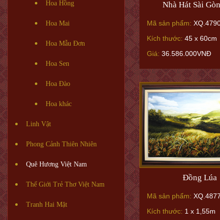
Hoa Hồng
Nhà Hát Sài Gò
Mã sản phẩm:
XQ.479
Hoa Mai
Kích thước:
45 x 60cm
Hoa Mẫu Đơn
Giá:
36.586.000VNĐ
Hoa Sen
Hoa Đào
Hoa khác
Linh Vật
Phong Cảnh Thiên Nhiên
Quê Hương Việt Nam
Đồng Lúa
Thế Giới Trẻ Thơ Việt Nam
Mã sản phẩm:
XQ.487
Tranh Hai Mặt
Kích thước:
1 x 1,55m