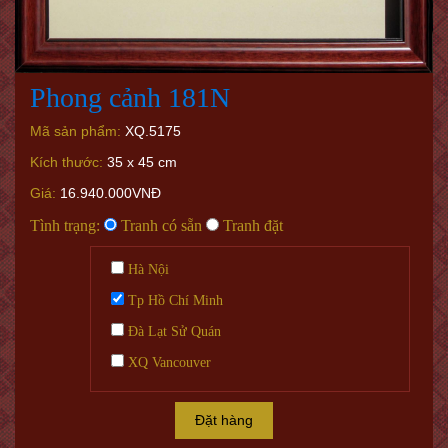
Phong cảnh 181N
Mã sản phẩm:
XQ.5175
Kích thước:
35 x 45 cm
Giá:
16.940.000VNĐ
Tình trạng:
Tranh có sẵn
Tranh đặt
Hà Nội
Tp Hồ Chí Minh
Đà Lạt Sử Quán
XQ Vancouver
Đặt hàng