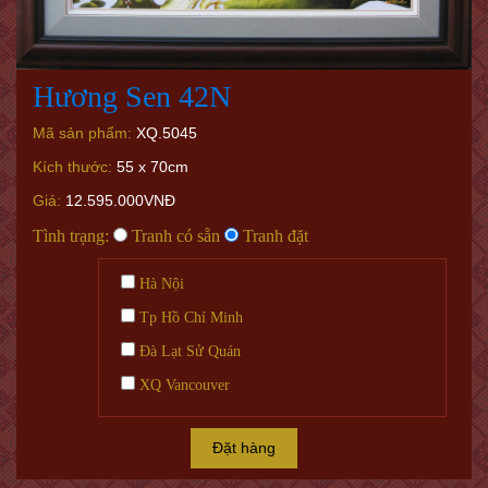
Hương Sen 42N
Mã sản phẩm:
XQ.5045
Kích thước:
55 x 70cm
Giá:
12.595.000VNĐ
Tình trạng:
Tranh có sẵn
Tranh đặt
Hà Nội
Tp Hồ Chí Minh
Đà Lạt Sử Quán
XQ Vancouver
Đặt hàng