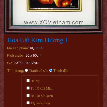
Hoa Uất Kim Hương 1
Mã sản phẩm:
XQ.3965
Kích thước:
50 x 50cm
Giá:
23.771.000VNĐ
Tình trạng:
Tranh có sẵn
Tranh đặt
Hà Nội
Tp Hồ Chí Minh
Đà Lạt Sử Quán
XQ Vancouver