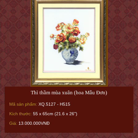
Thì thầm mùa xuân (hoa Mẫu Đơn)
Mã sản phẩm:
XQ.5127 - H515
Kích thước:
55 x 65cm (21.6 x 26")
Giá:
13.000.000VNĐ