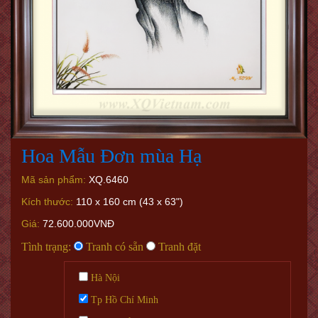
Hoa Mẫu Đơn mùa Hạ
Mã sản phẩm:
XQ.6460
Kích thước:
110 x 160 cm (43 x 63")
Giá:
72.600.000VNĐ
Tình trạng:
Tranh có sẵn
Tranh đặt
Hà Nội
Tp Hồ Chí Minh