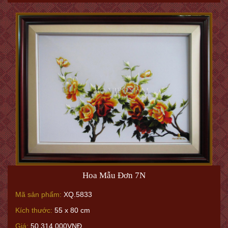
Hoa Mẫu Đơn 7N
Mã sản phẩm:
XQ.5833
Kích thước:
55 x 80 cm
Giá:
50.314.000VNĐ