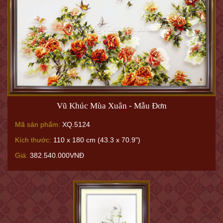
Vũ Khúc Mùa Xuân - Mẫu Đơn
Mã sản phẩm:
XQ.5124
Kích thước:
110 x 180 cm (43.3 x 70.9")
Giá:
382.540.000VNĐ