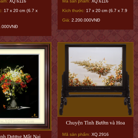
hẩm:
XQ.6116
Mã sản phẩm:
XQ.6116
c:
17 x 20 cm (6.7 x
Kích thước:
17 x 20 cm (6.7 x 7.9
Giá:
2.200.000VNĐ
0.000VNĐ
Chuyện Tình Bướm và Hoa
Mã sản phẩm:
XQ.2916
nh Dương Mắt Nai