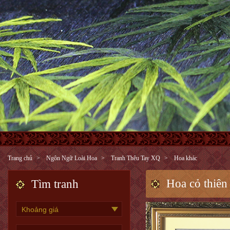
Trang chủ
Ngôn Ngữ Loài Hoa
Tranh Thêu Tay XQ
Hoa khác
Hoa cỏ thiên
Tìm tranh