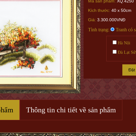
Mã sản phẩm:
XQ.4250
Kích thước:
40 x 50cm
Giá:
3.300.000VNĐ
Tình trạng:
Tranh có 
Hà Nội
Đà Lạt Sử
Đặt
phẩm
Thông tin chi tiết về sản phẩm