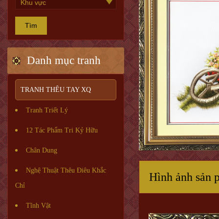
Tìm
Danh mục tranh
TRANH THÊU TAY XQ
Tranh Triết Lý
12 Tác Phẩm Tri Kỷ Hữu
Chân Dung
Nghệ Thuật Thêu Điêu Khắc
Hình ảnh sản 
Chỉ
Tĩnh Vật