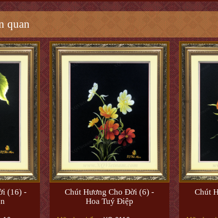
n quan
i (16) -
Chút Hương Cho Đời (6) -
Chút H
èn
Hoa Tuý Điệp