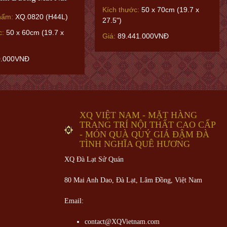
Kích thước:
50 x 70cm (19.7 x
hẩm:
XQ.0820 (H44L)
27.5")
c:
50 x 60cm (19.7 x
Giá:
89.441.000VNĐ
0.000VNĐ
XQ VIỆT NAM - MẶT HÀNG
TRANG TRÍ NỘI THẤT CAO CẤP
- MÓN QUÀ QUÝ GIÁ ĐẬM ĐÀ
TÌNH NGHĨA QUÊ HƯƠNG
XQ Đà Lạt Sử Quán
80 Mai Anh Dao, Đà Lạt, Lâm Đồng,
Việt Nam
Email:
contact@XQVietnam.com