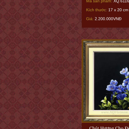
Mã sản phẩm:
XQ.6116
Kích thước:
17 x 20 cm 
Giá:
2.200.000VNĐ
Chút Hương Cho Đờ