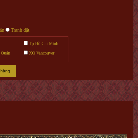
sẵn
Tranh đặt
Tp Hồ Chí Minh
 Quán
XQ Vancouver
 hàng