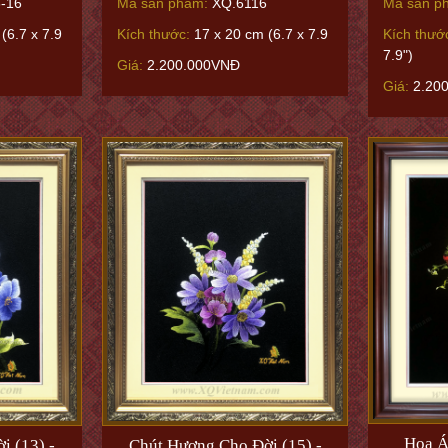
-16
Mã sản phẩm:
XQ.6116
Mã sản p
(6.7 x 7.9
Kích thước:
17 x 20 cm (6.7 x 7.9
Kích thướ
7.9")
Giá:
2.200.000VNĐ
Giá:
2.20
Hoa Á
i (13) -
Chút Hương Cho Đời (15) -