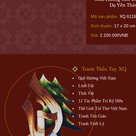
Dạ Yên Thả
Mã sản phẩm:
XQ.611
Kích thước:
17 x 20 cm 
Giá:
2.200.000VNĐ
Tranh Thêu Tay XQ
Quê Hương Việt Nam
Linh Vật
Tĩnh Vật
12 Tác Phẩm Tri Kỷ Hữu
Thế Giới Trẻ Thơ Việt Nam
Tranh Tôn Giáo
Tranh Triết Lý