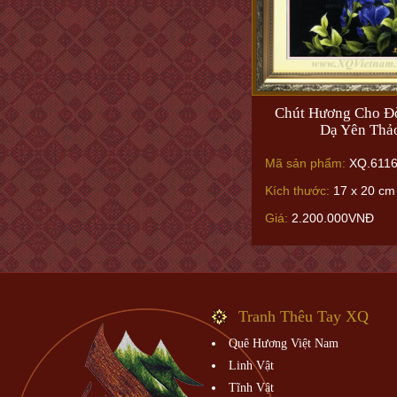
Chút Hương Cho Đờ
Dạ Yên Thả
Mã sản phẩm:
XQ.611
Kích thước:
17 x 20 cm 
Giá:
2.200.000VNĐ
Tranh Thêu Tay XQ
Quê Hương Việt Nam
Linh Vật
Tĩnh Vật