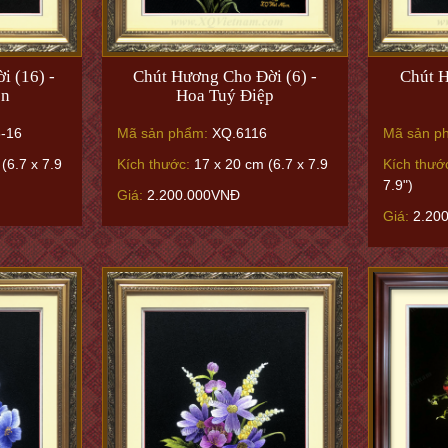
i (16) -
Chút Hương Cho Đời (6) -
Chút H
èn
Hoa Tuý Điệp
-16
Mã sản phẩm:
XQ.6116
Mã sản p
(6.7 x 7.9
Kích thước:
17 x 20 cm (6.7 x 7.9
Kích thướ
7.9")
Giá:
2.200.000VNĐ
Giá:
2.20