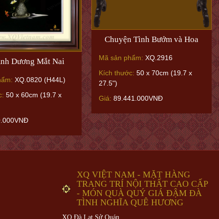
Chuyện Tình Bướm và Hoa
Mã sản phẩm:
XQ.2916
nh Dương Mắt Nai
Kích thước:
50 x 70cm (19.7 x
hẩm:
XQ.0820 (H44L)
27.5")
c:
50 x 60cm (19.7 x
Giá:
89.441.000VNĐ
0.000VNĐ
XQ VIỆT NAM - MẶT HÀNG
TRANG TRÍ NỘI THẤT CAO CẤP
- MÓN QUÀ QUÝ GIÁ ĐẬM ĐÀ
TÌNH NGHĨA QUÊ HƯƠNG
XQ Đà Lạt Sử Quán