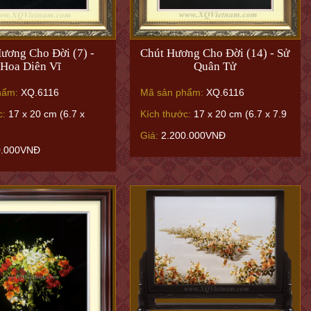
ương Cho Đời (7) -
Chút Hương Cho Đời (14) - Sử
Hoa Diên Vĩ
Quân Tử
hẩm:
XQ.6116
Mã sản phẩm:
XQ.6116
c:
17 x 20 cm (6.7 x
Kích thước:
17 x 20 cm (6.7 x 7.9
Giá:
2.200.000VNĐ
0.000VNĐ