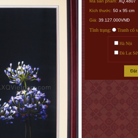
Mã sản phẩm:
XQ.4807
Kích thước:
50 x 95 cm
Giá:
39.127.000VNĐ
Tình trạng:
Tranh có 
Hà Nội
Đà Lạt Sử
Đặt