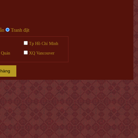
sẵn
Tranh đặt
Tp Hồ Chí Minh
 Quán
XQ Vancouver
 hàng