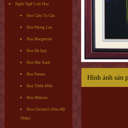
Ngôn Ngữ Loài Hoa
Hoa Cẩm Tú Cầu
Hoa Phong Lan
Hoa Marguerite
Hoa Dã Quỳ
Hoa Mai Xanh
Hoa Pansee
Hình ảnh sản 
Hoa Thiên Điểu
Hoa Mimoza
Hoa Côcơnicô (Hoa Mỹ
Nhân)