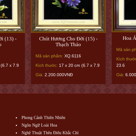
Hoa Á
i (13) -
Chút Hương Cho Đời (15) -
o
Thạch Thảo
Mã sản p
6
Mã sản phẩm:
XQ.6116
Kích thướ
23.6
(6.7 x 7.9
Kích thước:
17 x 20 cm (6.7 x 7.9
Giá:
6.00
Giá:
2.200.000VNĐ
Phong Cảnh Thiên Nhiên
Ngôn Ngữ Loài Hoa
Nghệ Thuật Thêu Điêu Khắc Chỉ