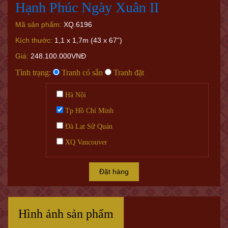
Hạnh Phúc Ngày Xuân II
Mã sản phẩm:
XQ.6196
Kích thước:
1,1 x 1,7m (43 x 67”)
Giá:
248.100.000VNĐ
Tình trạng:
Tranh có sẵn
Tranh đặt
Hà Nội
Tp Hồ Chí Minh
Đà Lạt Sử Quán
XQ Vancouver
Đặt hàng
Hình ảnh sản phẩm