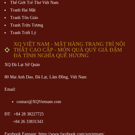
Thế Giới Trẻ Thơ Việt Nam
Tranh Hai Mặt
Tranh Tôn Giáo
Tranh Trừu Tượng
Tranh Triết Lý
XQ VIỆT NAM - MẶT HÀNG TRANG TRÍ NỘI
THẤT CAO CẤP - MÓN QUÀ QUÝ GIÁ ĐẬM
ĐÀ TÌNH NGHĨA QUÊ HƯƠNG
XQ Đà Lạt Sử Quán
80 Mai Anh Dao, Đà Lạt, Lâm Đồng,
Việt Nam
Email:
contact@XQVietnam.com
ĐT: +84 28 38227725
+84 26 33831343
Facebook Fanpage: https://www.facebook.com/xqvietnam/