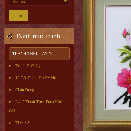
Tìm
Danh mục tranh
TRANH THÊU TAY XQ
Tranh Triết Lý
12 Tác Phẩm Tri Kỷ Hữu
Chân Dung
Nghệ Thuật Thêu Điêu Khắc
Chỉ
Tĩnh Vật