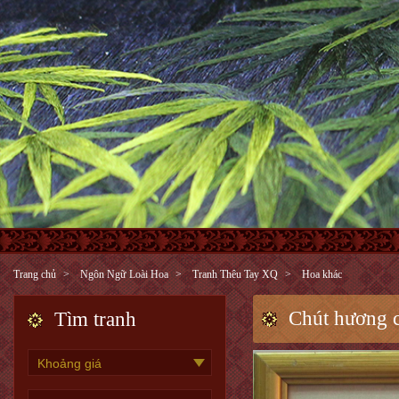
Trang chủ
Ngôn Ngữ Loài Hoa
Tranh Thêu Tay XQ
Hoa khác
Chút hương c
Tìm tranh