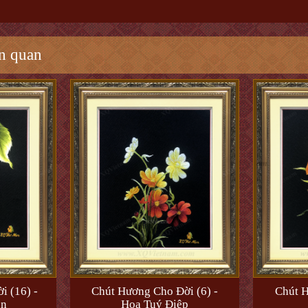
n quan
i (16) -
Chút Hương Cho Đời (6) -
Chút H
èn
Hoa Tuý Điệp