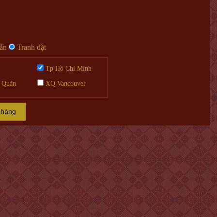
sẵn
Tranh đặt
Tp Hồ Chí Minh
 Quán
XQ Vancouver
 hàng