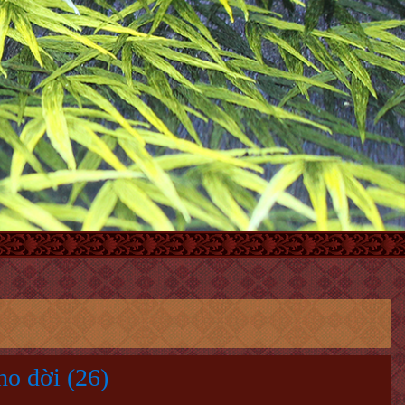
o đời (26)