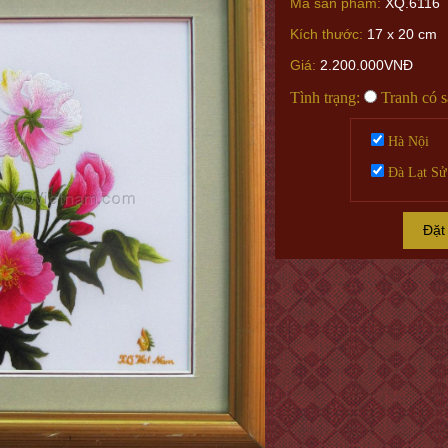
Mã sản phẩm:
XQ.6116
Kích thước:
17 x 20 cm
Giá:
2.200.000VNĐ
Tình trạng:
Tranh có 
Hà Nội
Đà Lạt Sử
Đặt