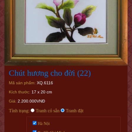
Chút hương cho đời (22)
Mã sản phẩm:
XQ.6116
Kích thước:
17 x 20 cm
Giá:
2.200.000VNĐ
Tình trạng:
Tranh có sẵn
Tranh đặt
Hà Nội