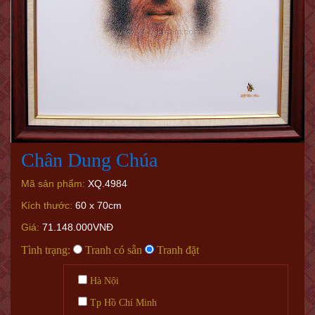
Chân Dung Chúa
Mã sản phẩm:
XQ.4984
Kích thước:
60 x 70cm
Giá:
71.148.000VNĐ
Tình trạng:
Tranh có sẵn
Tranh đặt
Hà Nội
Tp Hồ Chí Minh