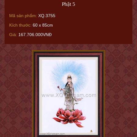
Phật 5
Mã sản phẩm:
XQ.3755
Kích thước:
60 x 85cm
Giá:
167.706.000VNĐ