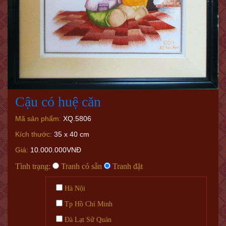
Cậu có huệ căn
Mã sản phẩm:
XQ.5806
Kích thước:
35 x 40 cm
Giá:
10.000.000VNĐ
Tình trạng:
Tranh có sẵn
Tranh đặt
Hà Nội
Tp Hồ Chí Minh
Đà Lạt Sử Quán