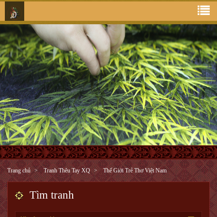
Trang chủ
Tranh Thêu Tay XQ
Thế Giới Trẻ Thơ Việt Nam
Tìm tranh