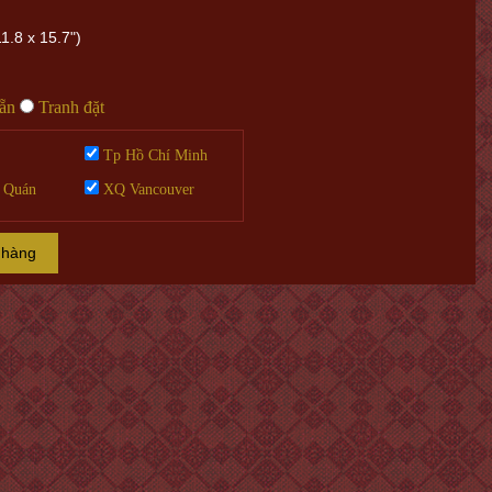
1.8 x 15.7")
sẵn
Tranh đặt
Tp Hồ Chí Minh
 Quán
XQ Vancouver
 hàng