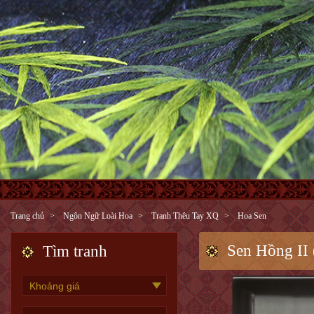
Trang chủ
Ngôn Ngữ Loài Hoa
Tranh Thêu Tay XQ
Hoa Sen
Sen Hồng II
Tìm tranh