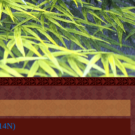
(14N)