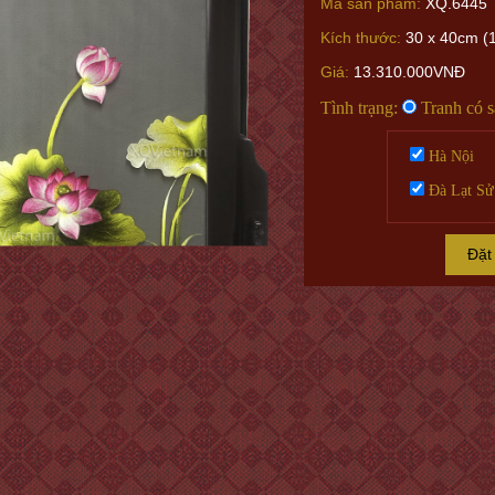
Mã sản phẩm:
XQ.6445
Kích thước:
30 x 40cm (1
Giá:
13.310.000VNĐ
Tình trạng:
Tranh có 
Hà Nội
Đà Lạt Sử
Đặt