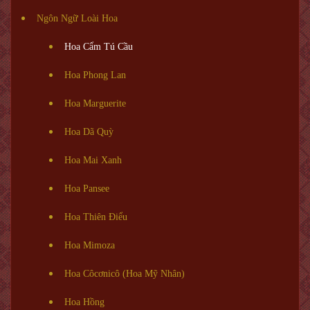
Ngôn Ngữ Loài Hoa
Hoa Cẩm Tú Cầu
Hoa Phong Lan
Hoa Marguerite
Hoa Dã Quỳ
Hoa Mai Xanh
Hoa Pansee
Hoa Thiên Điểu
Hoa Mimoza
Hoa Côcơnicô (Hoa Mỹ Nhân)
Hoa Hồng