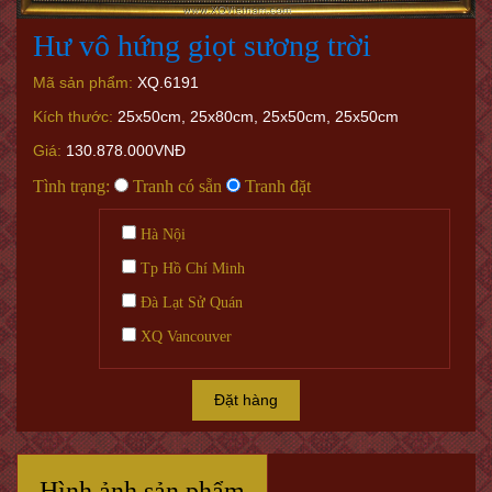
Hư vô hứng giọt sương trời
Mã sản phẩm:
XQ.6191
Kích thước:
25x50cm, 25x80cm, 25x50cm, 25x50cm
Giá:
130.878.000VNĐ
Tình trạng:
Tranh có sẵn
Tranh đặt
Hà Nội
Tp Hồ Chí Minh
Đà Lạt Sử Quán
XQ Vancouver
Đặt hàng
Hình ảnh sản phẩm