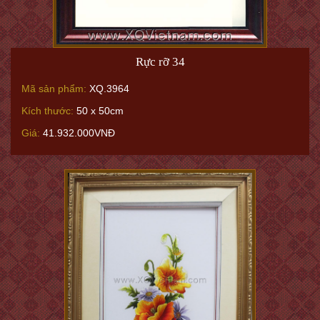
Rực rỡ 34
Mã sản phẩm:
XQ.3964
Kích thước:
50 x 50cm
Giá:
41.932.000VNĐ