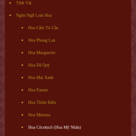
Tĩnh Vật
Ngôn Ngữ Loài Hoa
Hoa Cẩm Tú Cầu
Hoa Phong Lan
Hoa Marguerite
Hoa Dã Quỳ
Hoa Mai Xanh
Hoa Pansee
Hoa Thiên Điểu
Hoa Mimoza
Hoa Côcơnicô (Hoa Mỹ Nhân)