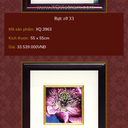
Rực rỡ 33
Mã sản phẩm:
XQ.3963
Kích thước:
55 x 55cm
Giá:
33.539.000VNĐ