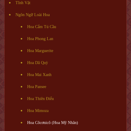
Tĩnh Vật
Ngôn Ngữ Loài Hoa
Hoa Cẩm Tú Cầu
Hoa Phong Lan
Hoa Marguerite
Hoa Dã Quỳ
Hoa Mai Xanh
Hoa Pansee
Hoa Thiên Điểu
Hoa Mimoza
Hoa Côcơnicô (Hoa Mỹ Nhân)