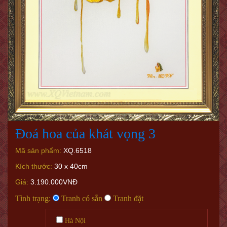
Đoá hoa của khát vọng 3
Mã sản phẩm:
XQ.6518
Kích thước:
30 x 40cm
Giá:
3.190.000VNĐ
Tình trạng:
Tranh có sẵn
Tranh đặt
Hà Nội