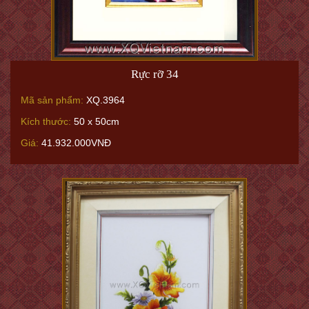
Rực rỡ 34
Mã sản phẩm:
XQ.3964
Kích thước:
50 x 50cm
Giá:
41.932.000VNĐ