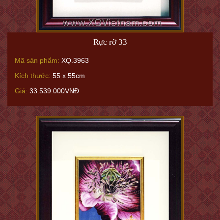
Rực rỡ 33
Mã sản phẩm:
XQ.3963
Kích thước:
55 x 55cm
Giá:
33.539.000VNĐ