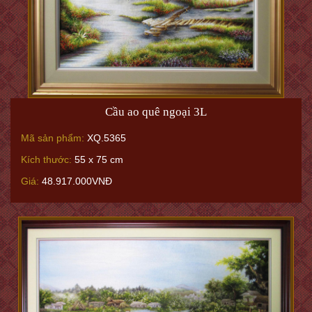
Cầu ao quê ngoại 3L
Mã sản phẩm:
XQ.5365
Kích thước:
55 x 75 cm
Giá:
48.917.000VNĐ