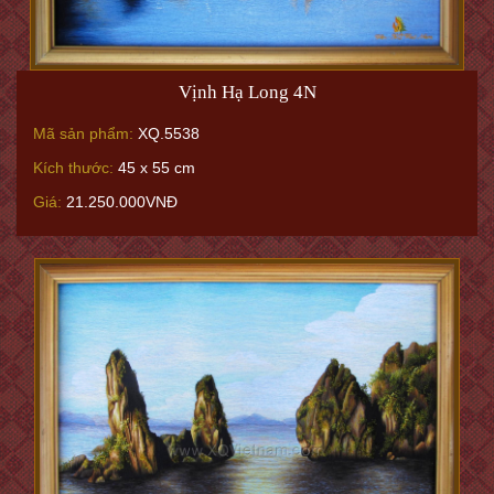
Vịnh Hạ Long 4N
Mã sản phẩm:
XQ.5538
Kích thước:
45 x 55 cm
Giá:
21.250.000VNĐ