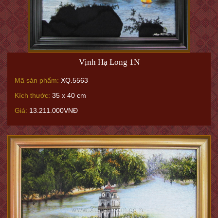
Vịnh Hạ Long 1N
Mã sản phẩm:
XQ.5563
Kích thước:
35 x 40 cm
Giá:
13.211.000VNĐ