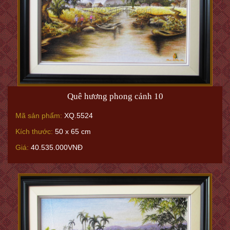
Quê hương phong cảnh 10
Mã sản phẩm:
XQ.5524
Kích thước:
50 x 65 cm
Giá:
40.535.000VNĐ