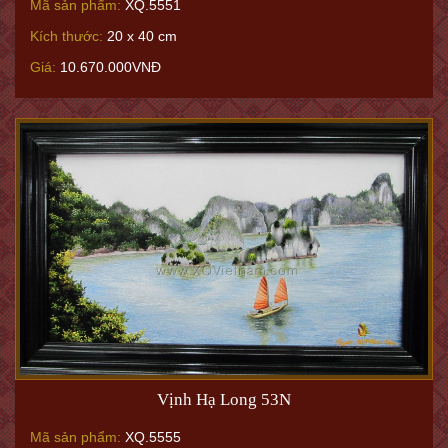
Mã sản phẩm:
XQ.5551
Kích thước:
20 x 40 cm
Giá:
10.670.000VNĐ
Vịnh Hạ Long 53N
Mã sản phẩm:
XQ.5555