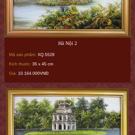
Hà Nội 2
Mã sản phẩm:
XQ.5528
Kích thước:
35 x 45 cm
Giá:
10.164.000VNĐ