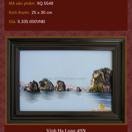
Mã sản phẩm:
XQ.5548
Kích thước:
25 x 30 cm
Giá:
5.335.000VNĐ
Vịnh Hạ Long 49N