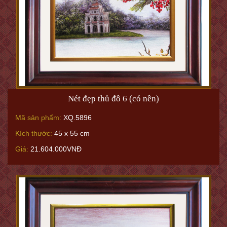
Nét đẹp thủ đô 6 (có nền)
Mã sản phẩm:
XQ.5896
Kích thước:
45 x 55 cm
Giá:
21.604.000VNĐ