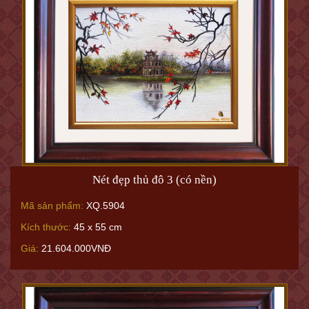
Nét đẹp thủ đô 3 (có nền)
Mã sản phẩm:
XQ.5904
Kích thước:
45 x 55 cm
Giá:
21.604.000VNĐ