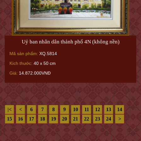
Uỷ ban nhân dân thảnh phố 4N (không nền)
Mã sản phẩm:
XQ.5814
Kích thước:
40 x 50 cm
Giá:
14.872.000VNĐ
|<
<
6
7
8
9
10
11
12
13
14
15
16
17
18
19
20
21
22
23
24
>