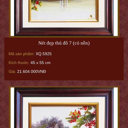
Nét đẹp thủ đô 7 (có nền)
Mã sản phẩm:
XQ.5925
Kích thước:
45 x 55 cm
Giá:
21.604.000VNĐ