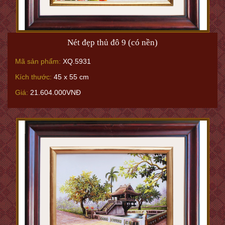
Nét đẹp thủ đô 9 (có nền)
Mã sản phẩm:
XQ.5931
Kích thước:
45 x 55 cm
Giá:
21.604.000VNĐ