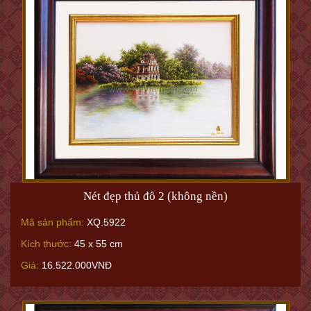
Nét đẹp thủ đô 2 (không nền)
Mã sản phẩm:
XQ.5922
Kích thước:
45 x 55 cm
Giá:
16.522.000VNĐ