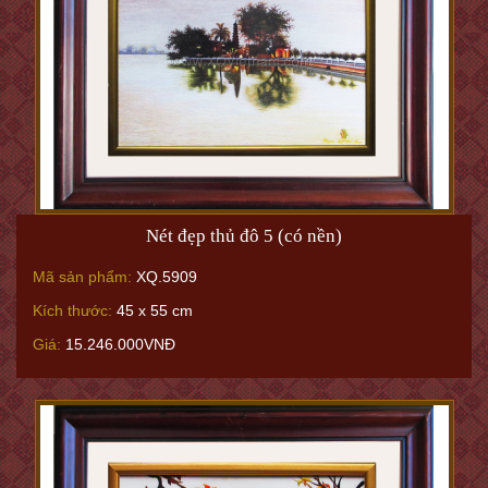
Nét đẹp thủ đô 5 (có nền)
Mã sản phẩm:
XQ.5909
Kích thước:
45 x 55 cm
Giá:
15.246.000VNĐ