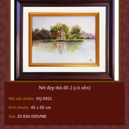
Nét đẹp thủ đô 2 (có nền)
Mã sản phẩm:
XQ.5921
Kích thước:
45 x 55 cm
Giá:
20.834.000VNĐ