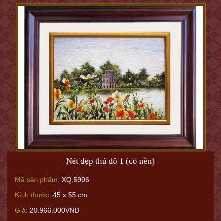
Nét đẹp thủ đô 1 (có nền)
Mã sản phẩm:
XQ.5906
Kích thước:
45 x 55 cm
Giá:
20.966.000VNĐ