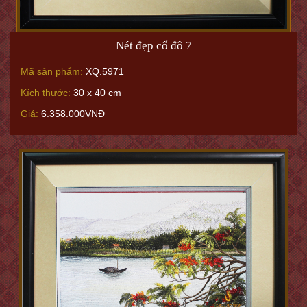
Nét đẹp cố đô 7
Mã sản phẩm:
XQ.5971
Kích thước:
30 x 40 cm
Giá:
6.358.000VNĐ