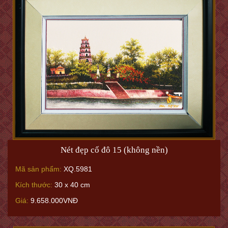
Nét đẹp cố đô 15 (không nền)
Mã sản phẩm:
XQ.5981
Kích thước:
30 x 40 cm
Giá:
9.658.000VNĐ