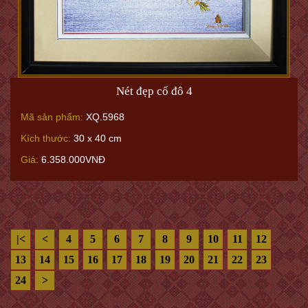
Nét đẹp cố đô 4
Mã sản phẩm:
XQ.5968
Kích thước:
30 x 40 cm
Giá:
6.358.000VNĐ
|<
<
4
5
6
7
8
9
10
11
12
13
14
15
16
17
18
19
20
21
22
23
24
>