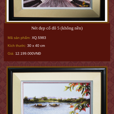
Nét đẹp cố đô 5 (không nền)
Mã sản phẩm:
XQ.5983
Kích thước:
30 x 40 cm
Giá:
12.199.000VNĐ