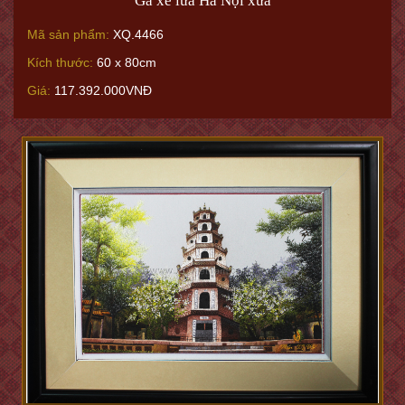
Ga xe lửa Hà Nội xưa
Mã sản phẩm:
XQ.4466
Kích thước:
60 x 80cm
Giá:
117.392.000VNĐ