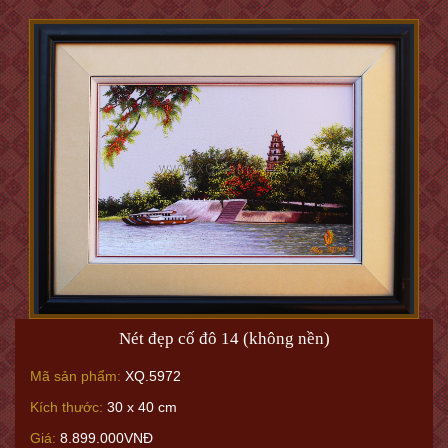
Nét đẹp cố đô 14 (không nền)
Mã sản phẩm:
XQ.5972
Kích thước:
30 x 40 cm
Giá:
8.899.000VNĐ