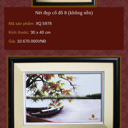
Nét đẹp cố đô 8 (không nền)
Mã sản phẩm:
XQ.5978
Kích thước:
30 x 40 cm
Giá:
10.670.000VNĐ