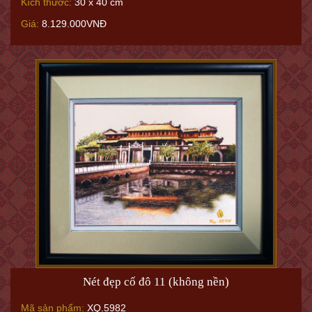
Kích thước:
30 x 40 cm
Giá:
8.129.000VNĐ
Nét đẹp cố đô 11 (không nền)
Mã sản phẩm:
XQ.5982