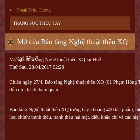
Tranh Trừu Tượng
TRANG SỨC THÊU TAY
Mở cửa Bảo tàng Nghệ thuật thêu XQ
tại Huế
Mở cửa Bảo tàng Nghệ thuật thêu XQ tại Huế
Thứ Sáu, 28/04/2017 02:28
Chiều ngày 27/4, Bảo tàng Nghệ thuật thêu XQ (01 Phạm Hồng T
đón du khách tham quan
Bảo tàng Nghệ thuật thêu XQ trưng bày khoảng 400 tác phẩm, hiện 
loại chính: tranh thêu, tranh thêu hai mặt, điêu khắc chỉ và các hi