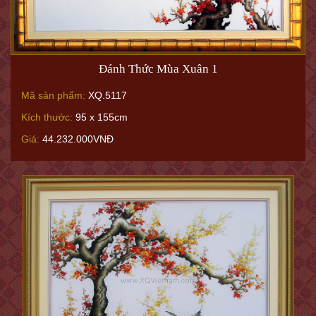
Đánh Thức Mùa Xuân 1
Mã sản phẩm:
XQ.5117
Kích thước:
95 x 155cm
Giá:
44.232.000VNĐ