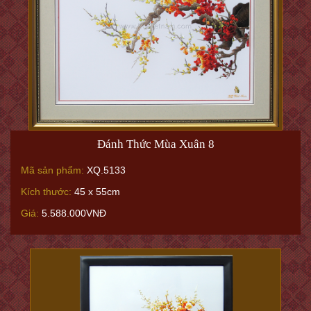
Đánh Thức Mùa Xuân 8
Mã sản phẩm:
XQ.5133
Kích thước:
45 x 55cm
Giá:
5.588.000VNĐ