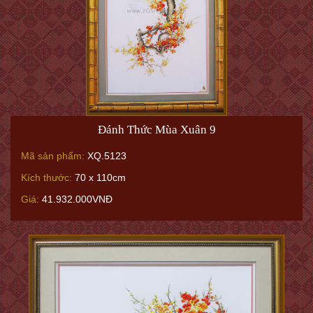
Đánh Thức Mùa Xuân 9
Mã sản phẩm:
XQ.5123
Kích thước:
70 x 110cm
Giá:
41.932.000VNĐ