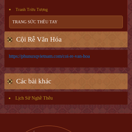
Tranh Trừu Tượng
TRANG SỨC THÊU TAY
Cội Rễ Văn Hóa
https://phunuxqvietnam.com/coi-re-van-hoa
Các bài khác
Lịch Sử Nghề Thêu