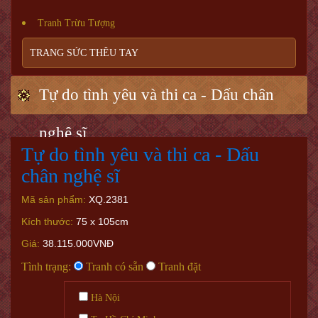
Tranh Trừu Tượng
TRANG SỨC THÊU TAY
Tự do tình yêu và thi ca - Dấu chân
nghệ sĩ
Tự do tình yêu và thi ca - Dấu
chân nghệ sĩ
Mã sản phẩm:
XQ.2381
Kích thước:
75 x 105cm
Giá:
38.115.000VNĐ
Tình trạng:
Tranh có sẵn
Tranh đặt
Hà Nội