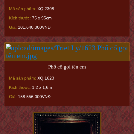
Mã sản phẩm:
XQ.2308
Kích thước:
75 x 95cm
Giá:
101.640.000VNĐ
Phố cổ gọi tên em
Mã sản phẩm:
XQ.1623
Kích thước:
1,2 x 1,6m
Giá:
158.556.000VNĐ