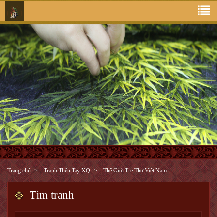
Trang chủ
Tranh Thêu Tay XQ
Thế Giới Trẻ Thơ Việt Nam
Tìm tranh