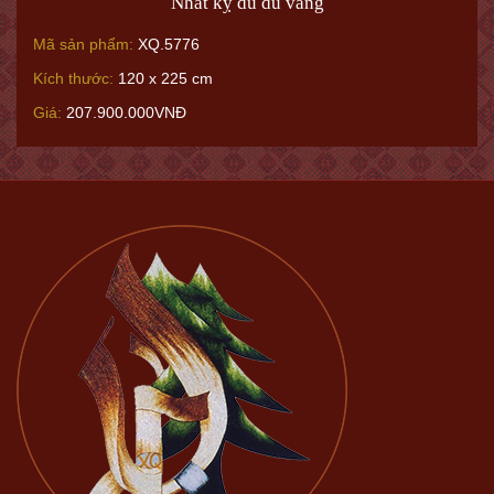
Nhất kỵ du du vãng
Mã sản phẩm:
XQ.5776
Kích thước:
120 x 225 cm
Giá:
207.900.000VNĐ