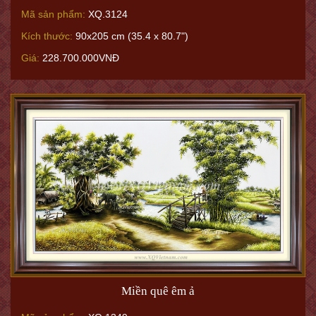
Mã sản phẩm:
XQ.3124
Kích thước:
90x205 cm (35.4 x 80.7")
Giá:
228.700.000VNĐ
Miền quê êm ả