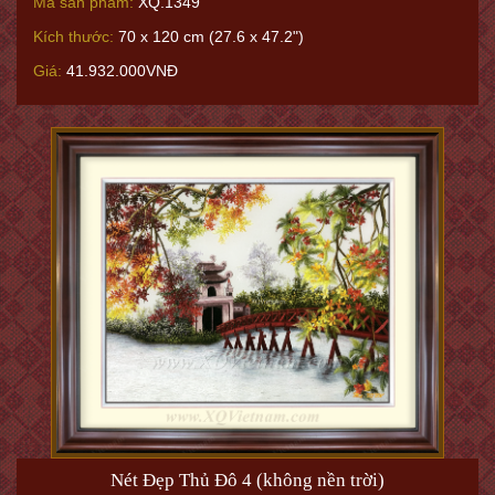
Mã sản phẩm:
XQ.1349
Kích thước:
70 x 120 cm (27.6 x 47.2")
Giá:
41.932.000VNĐ
Nét Đẹp Thủ Đô 4 (không nền trời)