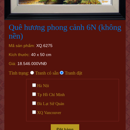
Quê hương phong cảnh 6N (không
nền)
Mã sản phẩm:
XQ.6275
Kích thước:
40 x 50 cm
Giá:
18.546.000VNĐ
Tình trạng:
Tranh có sẵn
Tranh đặt
Hà Nội
Tp Hồ Chí Minh
Đà Lạt Sử Quán
XQ Vancouver
Đặt hàng