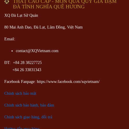
THẤT CAO CẤP - MÓN QUÀ QUÝ GIÁ ĐẬM
ĐÀ TÌNH NGHĨA QUÊ HƯƠNG
XQ Đà Lạt Sử Quán
80 Mai Anh Dao, Đà Lạt, Lâm Đồng,
Việt Nam
Email:
contact@XQVietnam.com
ĐT: +84 28 38227725
+84 26 33831343
Facebook Fanpage: https://www.facebook.com/xqvietnam/
Chính sách bảo mật
Chính sách bảo hành, bảo đảm
Chính sách giao hàng, đổi trả
Hướng dẫn mua hàng