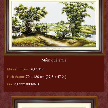
Miền quê êm ả
Mã sản phẩm:
XQ.1349
Kích thước:
70 x 120 cm (27.6 x 47.2")
Giá:
41.932.000VNĐ