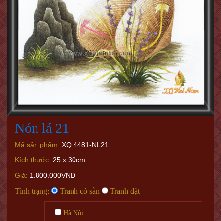
Nón lá 21
Mã sản phẩm:
XQ.4481-NL21
Kích thước:
25 x 30cm
Giá:
1.800.000VNĐ
Tình trạng:
Tranh có sẵn
Tranh đặt
Hà Nội