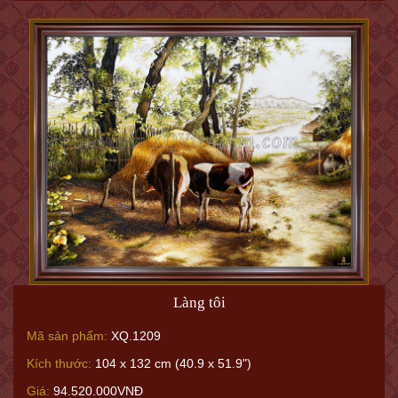
Làng tôi
Mã sản phẩm:
XQ.1209
Kích thước:
104 x 132 cm (40.9 x 51.9")
Giá:
94.520.000VNĐ