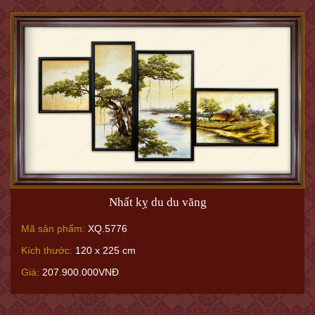
Nhất kỵ du du vãng
Mã sản phẩm:
XQ.5776
Kích thước:
120 x 225 cm
Giá:
207.900.000VNĐ