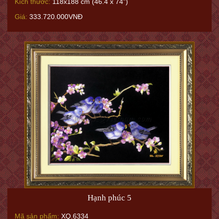
Kích thước:
118x188 cm (46.4 x 74")
Giá:
333.720.000VNĐ
Hạnh phúc 5
Mã sản phẩm:
XQ.6334