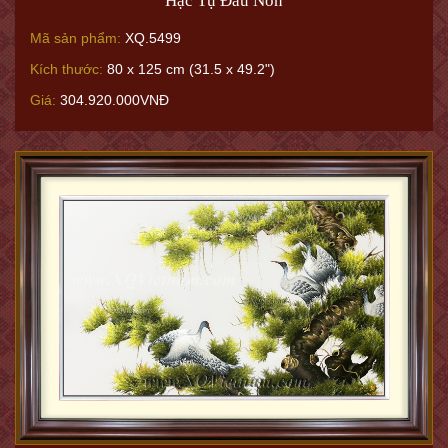
Hạc Tụ Đầu Non
Mã sản phẩm:
XQ.5499
Kích thước:
80 x 125 cm (31.5 x 49.2")
Giá:
304.920.000VNĐ