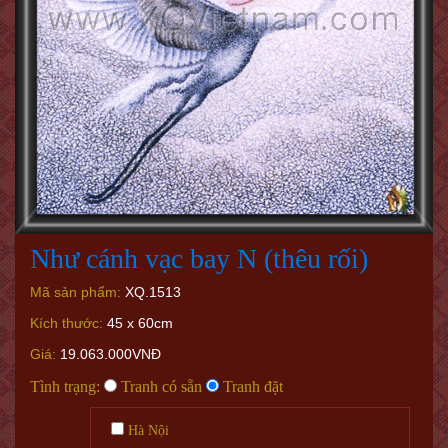
Như cánh vạc bay N (thêu rối)
Mã sản phẩm:
XQ.1513
Kích thước:
45 x 60cm
Giá:
19.063.000VNĐ
Tình trạng:
Tranh có sẵn
Tranh đặt
Hà Nội