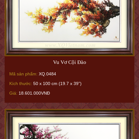
Vu Vơ Cội Đào
Mã sản phẩm:
XQ.0484
Kích thước:
50 x 100 cm (19.7 x 39”)
Giá:
18.601.000VNĐ