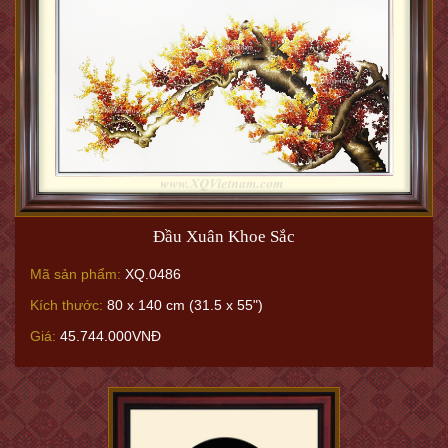
Đầu Xuân Khoe Sắc
Mã sản phẩm:
XQ.0486
Kích thước:
80 x 140 cm (31.5 x 55")
Giá:
45.744.000VNĐ