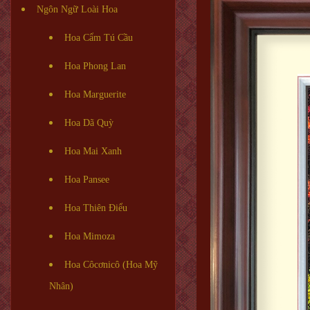
Ngôn Ngữ Loài Hoa
Hoa Cẩm Tú Cầu
Hoa Phong Lan
Hoa Marguerite
Hoa Dã Quỳ
Hoa Mai Xanh
Hoa Pansee
Hoa Thiên Điểu
Hoa Mimoza
Hoa Côcơnicô (Hoa Mỹ
Nhân)