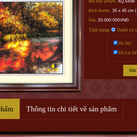
Mã sản phẩm:
XQ.6498
Kích thước:
35 x 45 cm (1
Giá:
20.000.000VNĐ
Tình trạng:
Tranh có 
Hà Nội
Đà Lạt Sử
Đặt
phẩm
Thông tin chi tiết về sản phẩm