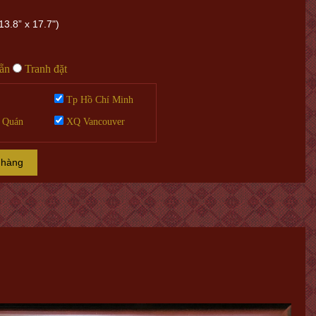
3.8” x 17.7")
sẵn
Tranh đặt
Tp Hồ Chí Minh
 Quán
XQ Vancouver
 hàng