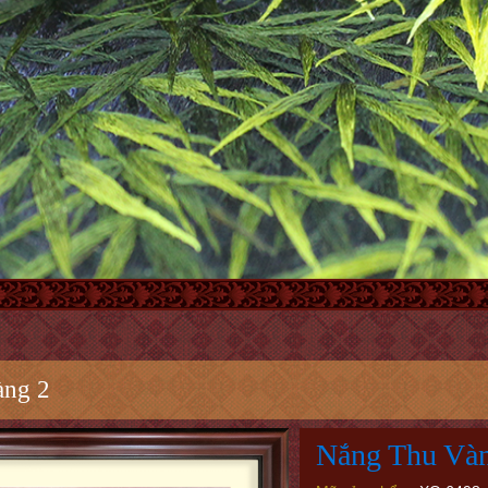
àng 2
Nắng Thu Và