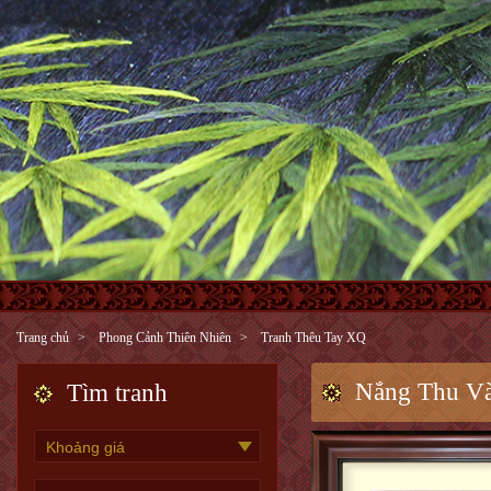
Trang chủ
Phong Cảnh Thiên Nhiên
Tranh Thêu Tay XQ
Nắng Thu V
Tìm tranh