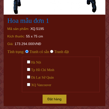
Hoa mẫu đơn 1
Mã sản phẩm:
XQ.5195
Kích thước:
55 x 75 cm
Giá:
173.294.000VNĐ
Tình trạng:
Tranh có sẵn
Tranh đặt
Hà Nội
Tp Hồ Chí Minh
Đà Lạt Sử Quán
XQ Vancouver
Đặt hàng