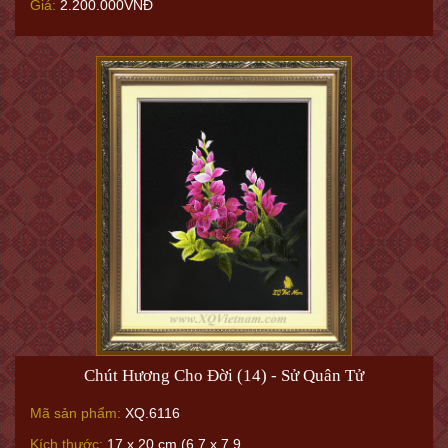
Giá:
2.200.000VNĐ
Chút Hương Cho Đời (14) - Sử Quân Tử
Mã sản phẩm:
XQ.6116
Kích thước:
17 x 20 cm (6.7 x 7.9