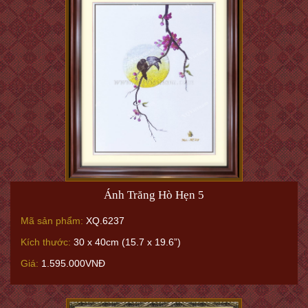
Ánh Trăng Hò Hẹn 5
Mã sản phẩm:
XQ.6237
Kích thước:
30 x 40cm (15.7 x 19.6”)
Giá:
1.595.000VNĐ