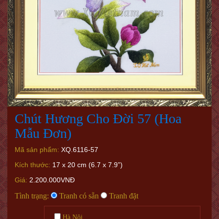
Chút Hương Cho Đời 57 (Hoa
Mẫu Đơn)
Mã sản phẩm:
XQ.6116-57
Kích thước:
17 x 20 cm (6.7 x 7.9”)
Giá:
2.200.000VNĐ
Tình trạng:
Tranh có sẵn
Tranh đặt
Hà Nội