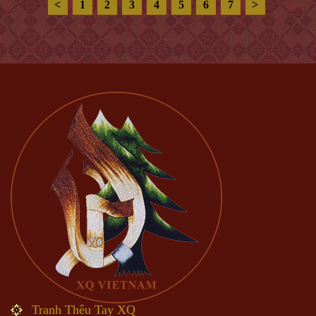
<
1
2
3
4
5
6
7
>
Tranh Thêu Tay XQ