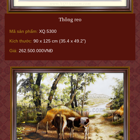
Thông reo
Mã sản phẩm:
XQ.5300
Kích thước:
90 x 125 cm (35.4 x 49.2")
Giá:
262.500.000VNĐ