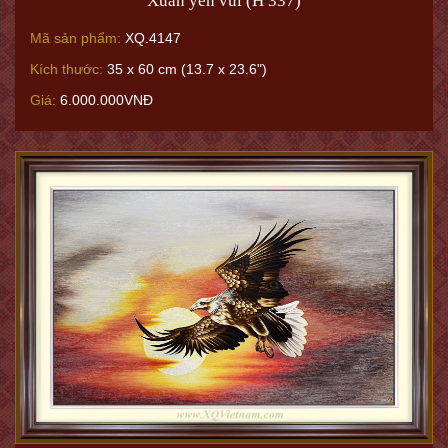
Xuân yên vui (H 337)
Mã sản phẩm:
XQ.4147
Kích thước:
35 x 60 cm (13.7 x 23.6")
Giá:
6.000.000VNĐ