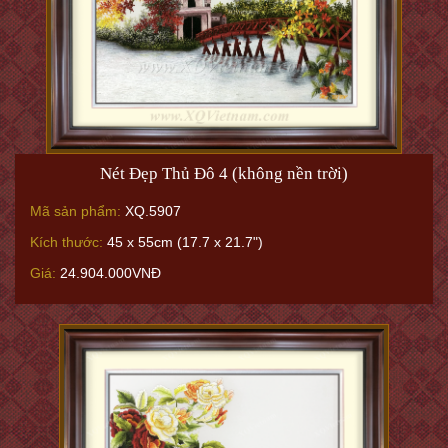
Nét Đẹp Thủ Đô 4 (không nền trời)
Mã sản phẩm:
XQ.5907
Kích thước:
45 x 55cm (17.7 x 21.7")
Giá:
24.904.000VNĐ