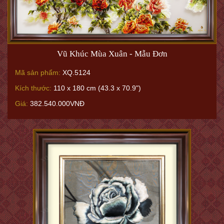
Vũ Khúc Mùa Xuân - Mẫu Đơn
Mã sản phẩm:
XQ.5124
Kích thước:
110 x 180 cm (43.3 x 70.9")
Giá:
382.540.000VNĐ