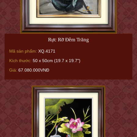
Rực Rỡ Đêm Trăng
Mã sản phẩm:
XQ.4171
Kích thước:
50 x 50cm (19.7 x 19.7")
Giá:
67.080.000VNĐ