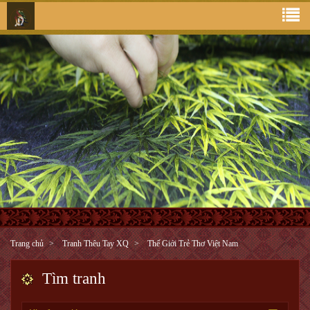
Trang chủ
Tranh Thêu Tay XQ
Thế Giới Trẻ Thơ Việt Nam
Tìm tranh