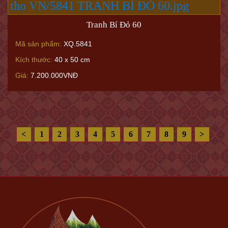
Tranh Bí Đỏ 60
Mã sản phẩm:
XQ.5841
Kích thước:
40 x 50 cm
Giá:
7.200.000VNĐ
<
1
2
3
4
5
6
7
8
9
>