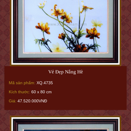
Vẻ Đẹp Nắng Hè
Mã sản phẩm:
XQ.4735
Kích thước:
60 x 80 cm
Giá:
47.520.000VNĐ