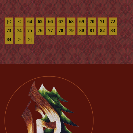
|<
<
64
65
66
67
68
69
70
71
72
73
74
75
76
77
78
79
80
81
82
83
84
>
>|