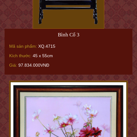
Bình Cổ 3
Mã sản phẩm:
XQ.4715
Kích thước:
45 x 55cm
Giá:
97.834.000VNĐ