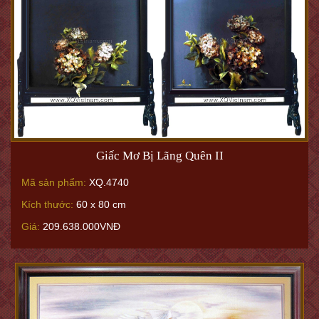
Giấc Mơ Bị Lãng Quên II
Mã sản phẩm:
XQ.4740
Kích thước:
60 x 80 cm
Giá:
209.638.000VNĐ