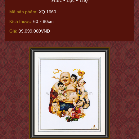
Phúc - Lộc - Thọ
Mã sản phẩm:
XQ.1660
Kích thước:
60 x 80cm
Giá:
99.099.000VNĐ