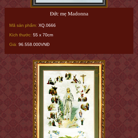
Đức mẹ Madonna
Mã sản phẩm:
XQ.0666
Kích thước:
55 x 70cm
Giá:
96.558.000VNĐ