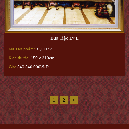
Bữa Tiệc Ly L
Mã sản phẩm:
XQ.0142
Kích thước:
150 x 210cm
Giá:
540.540.000VNĐ
1
2
>