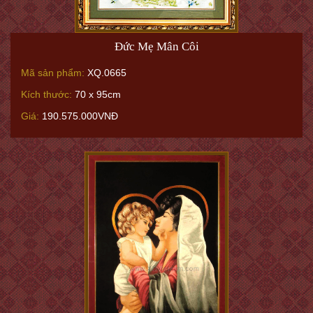
Đức Mẹ Mân Côi
Mã sản phẩm:
XQ.0665
Kích thước:
70 x 95cm
Giá:
190.575.000VNĐ