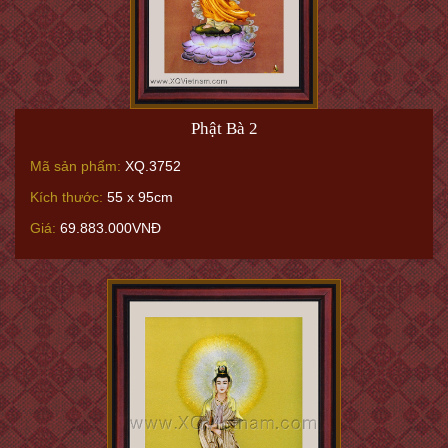
Phật Bà 2
Mã sản phẩm:
XQ.3752
Kích thước:
55 x 95cm
Giá:
69.883.000VNĐ