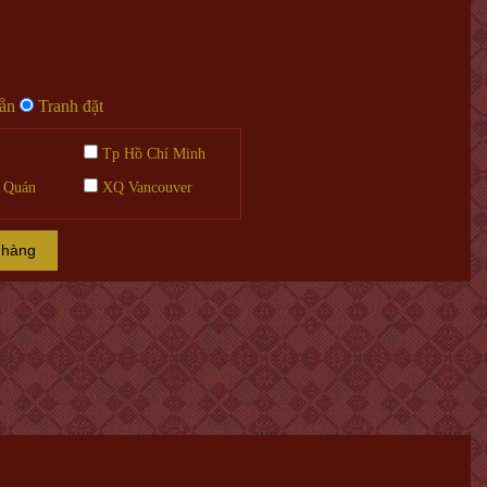
sẵn
Tranh đặt
Tp Hồ Chí Minh
 Quán
XQ Vancouver
 hàng