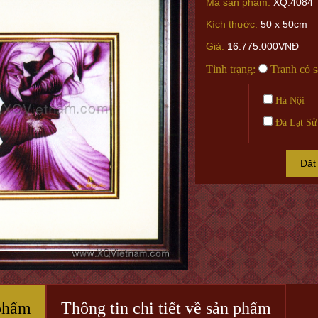
Mã sản phẩm:
XQ.4084
Kích thước:
50 x 50cm
Giá:
16.775.000VNĐ
Tình trạng:
Tranh có 
Hà Nội
Đà Lạt Sử
Đặt
phẩm
Thông tin chi tiết về sản phẩm