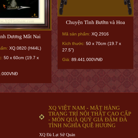
Chuyện Tình Bướm và Hoa
Mã sản phẩm:
XQ.2916
nh Dương Mắt Nai
Kích thước:
50 x 70cm (19.7 x
hẩm:
XQ.0820 (H44L)
27.5")
c:
50 x 60cm (19.7 x
Giá:
89.441.000VNĐ
0.000VNĐ
XQ VIỆT NAM - MẶT HÀNG
TRANG TRÍ NỘI THẤT CAO CẤP
- MÓN QUÀ QUÝ GIÁ ĐẬM ĐÀ
TÌNH NGHĨA QUÊ HƯƠNG
XQ Đà Lạt Sử Quán