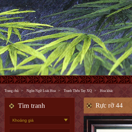
Trang chủ
Ngôn Ngữ Loài Hoa
Tranh Thêu Tay XQ
Hoa khác
Rực rỡ 44
Tìm tranh