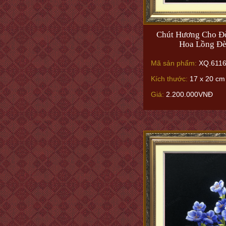
Chút Hương Cho Đờ
Hoa Lồng Đ
Mã sản phẩm:
XQ.6116
Kích thước:
17 x 20 cm 
Giá:
2.200.000VNĐ