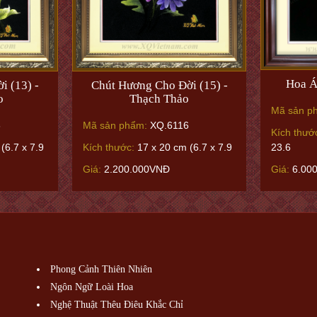
Hoa Á
i (13) -
Chút Hương Cho Đời (15) -
o
Thạch Thảo
Mã sản p
6
Mã sản phẩm:
XQ.6116
Kích thướ
23.6
(6.7 x 7.9
Kích thước:
17 x 20 cm (6.7 x 7.9
Giá:
6.00
Giá:
2.200.000VNĐ
Phong Cảnh Thiên Nhiên
Ngôn Ngữ Loài Hoa
Nghệ Thuật Thêu Điêu Khắc Chỉ