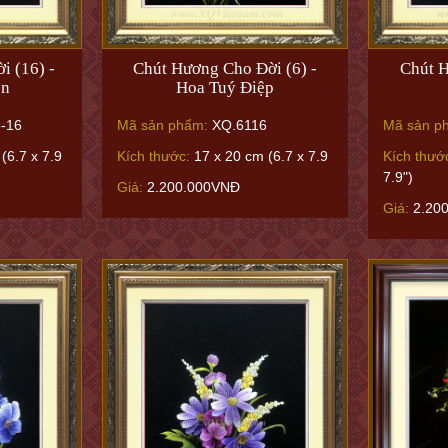
i (16) -
Chút Hương Cho Đời (6) -
Chút H
èn
Hoa Tuý Điệp
-16
Mã sản phẩm:
XQ.6116
Mã sản p
(6.7 x 7.9
Kích thước:
17 x 20 cm (6.7 x 7.9
Kích thướ
7.9")
Giá:
2.200.000VNĐ
Giá:
2.20