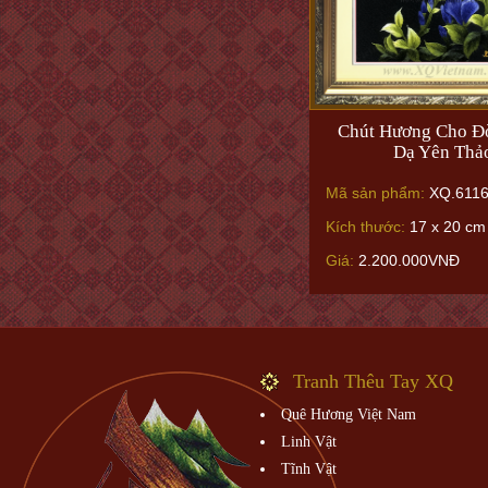
Chút Hương Cho Đờ
Dạ Yên Thả
Mã sản phẩm:
XQ.611
Kích thước:
17 x 20 cm 
Giá:
2.200.000VNĐ
Tranh Thêu Tay XQ
Quê Hương Việt Nam
Linh Vật
Tĩnh Vật